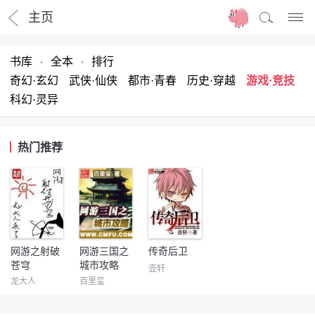
主页
书库
全本
排行
・
・
奇幻·玄幻
武侠·仙侠
都市·青春
历史·穿越
游戏·竞技
科幻·灵异
热门推荐
网游之射破
网游三国之
传奇后卫
苍穹
城市攻略
壶轩
龙大人
百里玺