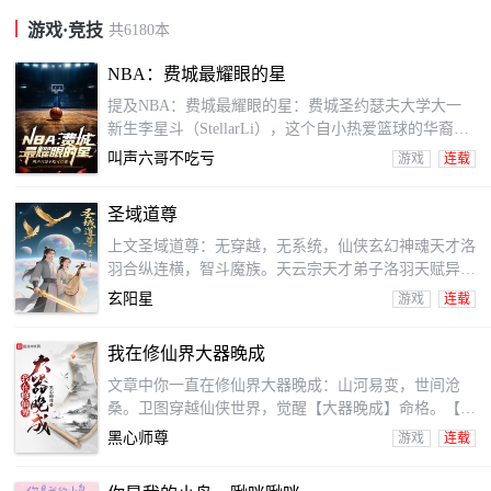
游戏·竞技
共
6180
本
NBA：费城最耀眼的星
提及NBA：费城最耀眼的星：费城圣约瑟夫大学大一
新生李星斗（StellarLi），这个自小热爱篮球的华裔少
年。在率领圣约瑟夫鹰队夺得NCAA冠军后，参加NBA
叫声六哥不吃亏
游戏
连载
选秀，从替补起步，轮换、主力、核心......且看少年从
这个NBA新人菜鸟，到艾弗森圆梦总冠军时身边的完
圣域道尊
美辅助，再到以领袖身份建立王朝，成就一人一城的球
队传奇！若干年后，NBA名人堂典礼上，李星斗的引
上文圣域道尊：无穿越，无系统，仙侠玄幻神魂天才洛
荐人，76人传奇球星阿伦·艾弗森（AllenIverson）幽默
羽合纵连横，智斗魔族。天云宗天才弟子洛羽天赋异
地引用
禀，越境而战能力极强，擅长神魂秘术。通过秘境考
玄阳星
游戏
连载
验，获得老祖传承。扮猪吃虎，打击邪道势力。夺得海
域大比武第一名，夺得北极星大比武第一名，成为北极
我在修仙界大器晚成
宗圣子。想方设法获取资源，收服邪道武修和灵兽族
群。合纵连横，打击邪道势力、魔族大军。
文章中你一直在修仙界大器晚成：山河易变，世间沧
桑。卫图穿越仙侠世界，觉醒【大器晚成】命格。【命
格：大器晚成。】【属性：坚韧不拔，必有所成。】看
黑心师尊
游戏
连载
到另一个命格，被磨平棱角的卫图心中终于燃起了希
望，但他的不知道自己的是否能够以草芥之身成仙作