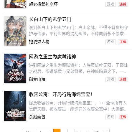
联合已成立工作室时，人类历史上最划时代的游戏就此
超究极武神崩坏
游戏
连载
诞生。彻底潜入式开放世界RPG冒险游戏：。游戏发售
当日，幸运抢到游戏...
长白山下的玄学五门
说到长白山下的玄学五门：白山余脉，不得不背负的守
护与传承，平行世界的混乱纠缠，不停向前永不停歇的
故事，虚构或真实？请自悟吧。
她说烦人精
游戏
连载
网游之重生为魔弑诸神
讲到网游之重生为魔弑诸神：人族英雄叶无双，于巅峰
之战后，惨遭挚爱与兄弟背叛，在神族暗算之下，一身
荣光尽失，基于基于现实也遭受重创，妹妹病故，最终
御梦山海
游戏
连载
绝望跳江。却出乎意料重生，再入游戏，命运逆转，成
为魔族！这一世，他将以魔血染红苍穹，让所有背叛者
收容公寓：开局行贿海绵宝宝！
付出代价！
提及收容公寓：开局行贿海绵宝宝！：+++全球所有人
觉醒天赋，被收容进一座诡异的收容公寓中！大家都要
在这座无限公寓中艰难求生！为显然赎清收容费！你的
杀戮面包
游戏
连载
隔壁也许是单纯可爱的海绵宝宝，也的话是长腿大姐姐
荷光者！不是要轻易打开任何一扇房门！这里都没纯洁