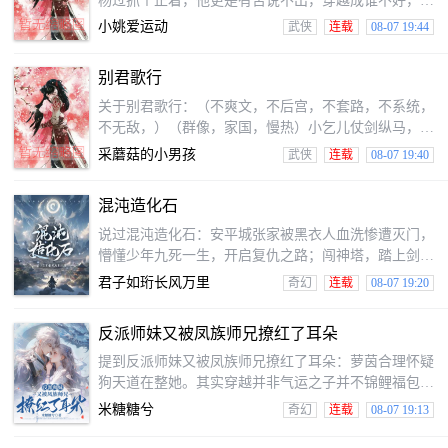
杨过抓个正着，他更是有苦说不出，穿越成谁不好，穿
我来保护你！会让便宜了金国小王爷杨康。蒙古公主华
越成尹志平，这就是罢了，换个时间点，哪怕早一点，
小姚爱运动
武侠
连载
08-07 19:44
筝，好吧你
再把一个该死的系统给除掉，别人只会走原着中的老
路，以前对他而言其实天崩开局，且看他如何求生……
别君歌行
关于别君歌行：（不爽文，不后宫，不套路，不系统，
不无敌，）（群像，家国，慢热）小乞儿仗剑纵马，走
一趟阴谋诡谲的江湖。江湖里除了春风得意马蹄疾，一
采蘑菇的小男孩
武侠
连载
08-07 19:40
日看尽长安花。更多并不再实并不再世间一场大梦，人
生几度秋凉。送大家一场老江湖，祝君别过以后，高歌
混沌造化石
而行。
说过混沌造化石：安平城张家被黑衣人血洗惨遭灭门，
懵懂少年九死一生，开启复仇之路；闯神塔，踏上剑修
之旅；血之墟，习得虚空秘法；天源州，成就无上佛、
君子如珩长风万里
奇幻
连载
08-07 19:20
道大法；为救挚爱之人独闯丹鬼魔域、归墟圣地；机缘
巧合获五行本源。为报灭门之仇，从小镇安平城、白帝
反派师妹又被凤族师兄撩红了耳朵
都城……一路走来，懵懂少年逐渐成为永恒之主、创世
之神。
提到反派师妹又被凤族师兄撩红了耳朵：萝茵合理怀疑
狗天道在整她。其实穿越并非气运之子并不锦鲤福包、
仙门团宠小师妹。她穿越就喜提“单挑整个世界”大反派
米糖糖兮
奇幻
连载
08-07 19:13
身份。未来仙盟通缉榜榜首预定。萝茵：6天道呜呜：
乖崽你听我解释……解释个屁！开局就被献祭，没成功