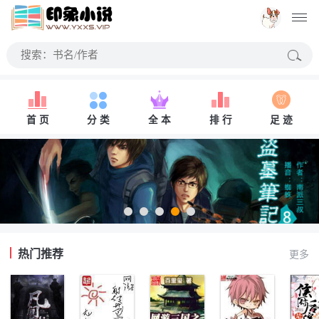
首 页
分 类
全 本
排 行
足 迹
热门推荐
更多