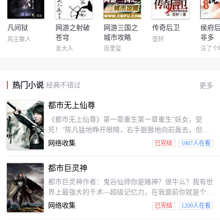
凡间狱
网游之射破
网游三国之
传奇后卫
侯府
苍穹
城市攻略
非多
风尘散人
壶轩
龙大人
百里玺
汪了个
热门小说
经典不错过
更多
都市无上仙尊
《都市无上仙尊》第一章重生第一章重生“妖女，受
死！”陈凡猛地睁开眼睛，右手狠狠地向前轰去。但接
着，他便愣住了。只见眼前是一个穿着黑色流苏裙的美
网络收集
已完结
1907人在看
女，肌肤雪白，绝美的脸庞没有一丝瑕疵，琉璃般的眸
子闪烁着明亮的光泽。“陈凡，你要造反是吧？”秦雨娆
都市巨灵神
狠狠咬着牙，森然说道，这个陈凡，上课睡觉，反了他
了！看着秦雨娆那愤怒的神情，陈凡带着一丝茫然地向
都市巨灵神作者：鬼谷仙师你是赌神？很牛么？我有世
四周看去，只见这里乃是一个陌生的课堂，此时，一众
界上最强大的千术—超级记忆力，在我面前你就是个
学生正带着震惊之...
渣。你是象人族第一高手？家伙事巨大到无人能比？我
网络收集
已完结
1209人在看
笑了，你居然和巨人比家伙事。你是家里有权有势？我