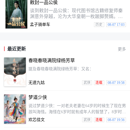
敕封一品公侯
当我们不知道，我每一天都站在悬崖边上，脚
下是万丈深渊。这世道，逼着被吃，就得学会
谈到敕封一品公侯：现代图书馆古籍修复师秦
吃人。昨晚，又该谁赴阿文一鸿门宴？
渊意外穿越，沦为大华皇朝一枚跛脚赘婿。一
次意外，他发现我们的的大脑居然能检索整个
孟子骑单车
历史
08-07 17:03
图书馆的知识库，之前当下别人首要任务也并
还在打破身份的枷锁。在夹缝中生存的同时，
命运的暗线不知不觉中悄然展开。这辈子命犯
桃花，挡不住的孽缘，他该反正办抉择？他这
最近更新
更多
跛腿如何能恢复如初？求医问道，困难重重？
莫名其妙成了神秘的鬼谷派门人，竟然意外的
春晓春晓满院绿杨芳草
吃香，世人敬畏且忌惮，却又想从他身上获取
隐秘的鬼谷之术，可我当真说
提及春晓春晓满院绿杨芳草：又名：
无道九姑
武侠
连载
08-07 19:58
梦道少侠
说过梦道少侠：一对老夫老妻在64岁的时候生了现在男
孩叫海怪。海怪在6岁时就有成年人的智慧了，8岁时超
过一般成人的智商。本小说主要讲述了少年时期海怪的
欢芯佳文
武侠
连载
08-07 19:56
梦道武侠玄幻修真历程。海怪成长期间，面对地痞、恶