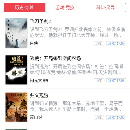
这
友谊能否在早己残酷世界中保持下去？
历史·穿越
游戏·竞技
科幻·灵异
飞刀圣剑2
说到飞刀圣剑2：罗通扫北丧命之前，林俊峰临
危受命，他就担任了扫北大元帅，经过一场场
血战，终于灭了高丽国。林俊峰和芳定方我们
白侠
历史
08-07 17:09
的的的这个人一路西征，我们的的的扩大了大
唐的国土，这当中经的艰辛，也只有我们的的
逃荒：开局签到空间农场
的本人知道。为了故事的可观性，还夹杂了些
其自己有趣一事儿，算是一本好书，比上部更
提到逃荒：开局签到空间农场：标签：空间/系
精彩。
统/穿越/逃荒/美味/修仙/签到/种田/天灾刚刚穿
越就碰上了旱灾，粮食肉眼可见的将要绝产，
闪光大青蛙
历史
08-07 17:08
北方敌国又蠢蠢欲动，跟叛徒里应外合入侵北
部边境，天灾人祸兵灾齐至，开局就得逃荒逃
归义孤狼
灾！幸好有签到系统，首抽就得了空间农场，
十天直接脱贫！一路艰难，好不容易逃荒结
讲到归义孤狼：那年大旱，赤地千里，易子而
束，定居过上了好日子，却不曾想，一场可怕
食。我从死人堆里爬上来时，而另一个想活下
的灾难又即将来临……注意标签，有玄幻内
去的少年。当我们叫我“归义孤狼”，说我有鹰
萧山说
历史
08-07 17:06
容，数量较少，大多仍为古代种田生活。
的眼睛、狼的狠辣、狐的狡诈。皇帝赐我皇
姓，公主为我红袖添香，将军视我如手足。可