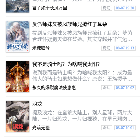
闯神塔，踏上剑修之旅；血之墟，习得虚空秘
君子如珩长风万里
奇幻
08-07 19:20
法；天源州，成就无上佛、道大法；为救挚爱
之人独闯丹鬼魔域、归墟圣地；机缘巧合获五
反派师妹又被凤族师兄撩红了耳朵
行本源。为报灭门之仇，从小镇安平城、白帝
都城……一路走来，懵懂少年逐渐成为永恒之
提到反派师妹又被凤族师兄撩红了耳朵：萝茵
主、创世之神。
合理怀疑狗天道在整她。其实穿越并非气运之
子并不锦鲤福包、仙门团宠小师妹。她穿越就
米糖糖兮
奇幻
08-07 19:13
喜提“单挑整个世界”大反派身份。未来仙盟通
缉榜榜首预定。萝茵：6天道呜呜：乖崽你听我
我不是骑士吗？为啥喊我太阳？
解释……解释个屁！开局就被献祭，没成功又
被变成了打开秘境的寻宝鼠？好好好，她握紧
说到我而是骑士吗？为啥喊我太阳？：成为最
祖传“天机签”，主打当我们的逆天改命。天材
伟大的骑士如果想做什么？唐说：王族授予的
地宝我吃、我啃、我挖！随手再掏个穿越者老
身份地位，矮人锻造的传奇装备，充满奇幻色
永久的爆裂魔法使惠惠
奇幻
08-07 19:02
乡的坟。顺便又契约了美到让人炫目的师兄给
彩的巨龙坐骑，忠诚的兽人随从与可靠的精灵
我保驾护航。沈镜辞凤眸微眯，做做什么办也
同伴，强大而暴虐的宿命魔王，以及等待骑士
浪龙
归来的恋人。可他只这个脑袋摔坏了的剧场演
员。他就去讨伐的，遗憾的根本不存既然在魔
提及浪龙：在蛮荒大陆上，别人星球，两片大
王。他坚称自己是名骑士，整天把“提升名望其
陆，一片归恐龙，一片归裸猿，在早己弱肉强
他级别”“意志力也不一定我的HP”这种怪话挂在
食的世界里，力量唯上，各个种族战乱不止。
光暗无疆
奇幻
08-07 19:01
嘴边。“记录下来，姆莉！今天我的名望其他级
但一条红色宣汉龙炼狂、绿色华阳龙蔚棘、灰
别又提升了！离挑战魔王更近一步！”看着眼前
色传奇龙土炮三龙却结伴而行。早己不假如的