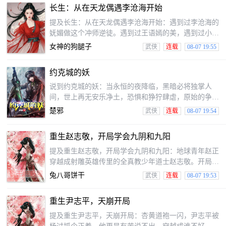
霸、邪恶修真者的欺压，以及面对世界的繁华与繁杂
长生：从在天龙偶遇李沧海开始
时，都能展现的聪明才智与顽强的意志。一路走来，不
断突破，不断“进化”武技，不断创造奇迹与神话，面对
提及长生：从在天龙偶遇李沧海开始：遇到过李沧海的
任何困境都能迎难而上并巧妙解决，是很多老少爷们学
妩媚做这个冲师逆徒。遇到过王语嫣的美，遇到过小龙
习的好榜样。
女的清冷。就是听提及过霸气无双的东方教主……一切
女神的狗腿子
武侠
连载
08-07 19:55
要从叶枫穿越天龙世界，偶遇李沧海开始，从天龙活到
射雕再到神雕，倚天屠龙，笑傲……。主角能否寻找到
约克城的妖
他穿越的秘密，又能否带着几个娇妻美却一直活到永
恒。叶枫从天龙开始，携手佳人，一起走向长生。本书
说到约克城的妖：当永恒的夜降临，黑暗必将独掌人
武功境界暂时为：三流，二流，一流，先天，宗师，大
间，世上再无安乐净土，恐惧和狰狞肆虐，原始的争斗
宗师，天人，武道金丹，武道元神此书慢热，前期主角
开始，古老的战歌沐浴了各族的血，在城市的霓虹中自
楚邪
武侠
连载
08-07 19:54
武功太弱，不
由的穿梭，世界向着疯狂滑落，直到坠入深渊再也无法
爬起。非人即为妖！清平年代，繁华背后，妖孽横行！
重生赵志敬，开局学会九阴和九阳
提及重生赵志敬，开局学会九阴和九阳：地球青年赵正
穿越成射雕英雄传里的全真教少年道士赵志敬。开局学
会九阴真经！先天功，九阳神功，降龙十八掌，弹指神
兔八哥饼干
武侠
连载
08-07 19:53
通，一阳指，蛤蟆功……我全部都要！所有武功融汇贯
通，武功天下第一！问世间，谁是敌手！郭靖大侠不好
重生尹志平，天崩开局
意思了，黄蓉是我的，你要找我们的吧。少女李莫愁爱
有多深可爱，快来我的怀抱里，永远温柔可爱，还在变
提及重生尹志平，天崩开局：杏黄道袍一闪，尹志平被
坏！陆展元小白脸给他滚远点！穆念慈更一个好妹子，