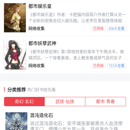
又笑了，知道我姐姐是谁么？知道我老丈人是谁么？你
都市娱乐皇
又知道我是谁么？你女朋友很漂亮？别逗了，真不想打
击你，你知道什么是美女么？看看我身边这些女人吧！
《都市娱乐皇》作者：卡肥猫内容简介作者打算从另一
你还会捡漏？用得着这么麻烦么？我就算是地上随便捡
个全新的视角去切入娱乐圈，让老李在里面搅得烽烟四
块石头，都能卖上十...
起，鸡飞狗跳。华语娱乐文，让我们从心出发，打造娱
网络收集
已完结
656人在看
乐圈最好玩的风暴！！“全球极限冒险家？娱乐圈最不
靠谱的偶像？”请问，你们是在说我吗？哇噢，明星、
都市妖孽武神
模特、警花、萝莉、御姐，虽然不是我们的菜，但是我
们爱！！君临娱乐，我们不但要打破规则，更要创造规
《都市妖孽武神》第1章棺材里的青年下午两点半，南
则！第一章网络水军“作业的负担真的很令人困扰，
城郊区。一个穿着素装，身上散发着成熟气息的女子蹲
亲，你有想减轻负担...
在一座坟墓面前，正在烧着纸钱。当最后一叠纸钱烧掉
网络收集
已完结
715人在看
后，女子站起身，看着墓碑上面的那一张照片，轻声的
喃喃道：“十年了，不知不觉间，你已经走了十年了。
你曾说过，当我站在山巅之时，有你陪在我的身边。可
我现在已经站在了山巅，而你却长眠在了地下，你失约
分类推荐
热门好书抢先看
了”喃喃到最后，女子的脸上带着一丝哀伤。她木愣愣
的在坟墓面前站了十...
奇幻·玄幻
武侠·仙侠
都市·青春
混沌造化石
说过混沌造化石：安平城张家被黑衣人血洗惨
遭灭门，懵懂少年九死一生，开启复仇之路；