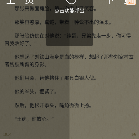
那张高傲面瘫脸，第一次露出了笑容。
点击功能呼出
那笑容憨厚，真诚，带着一种说不出的温柔。
那张脸仿佛在对他说：“纯哥，兄弟先走一步，你可得
替我活好了。”
他想起了刘铁山满身是血的模样，想起了那些刘家村玄
者残肢断臂的身影。
他们用命，替他挡住了那具白银人傀。
他的拳头，握紧了。
然后，他松开拳头，嘴角微微上扬。
“王虎，你放心。”
18:54
1
/
6