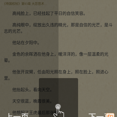
《帝国权杖》第93章 大忽悠术进阶
高纯脸上，已经挂起了平日的自信笑容。
高纯眼中，绽放出久违的精光，那是自信的光芒，是斗
志的光芒。
他站在夕阳中。
金色的余晖洒在他身上，暖洋洋的，像一层温柔的光
晕。
他张开双臂，任由阳光照在身上，照在脸上，照进心
里。
他抬起头，看向天空。
天空很蓝，晚霞很美。
他想起了王虎最后那张脸。
上一页
下一页