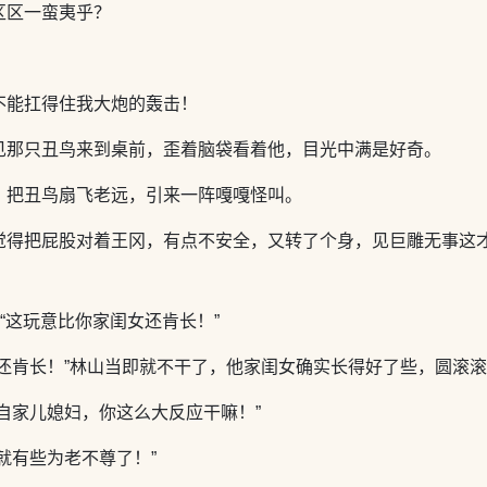
区区一蛮夷乎？
不能扛得住我大炮的轰击！
见那只丑鸟来到桌前，歪着脑袋看着他，目光中满是好奇。
，把丑鸟扇飞老远，引来一阵嘎嘎怪叫。
觉得把屁股对着王冈，有点不安全，又转了个身，见巨雕无事这才
“这玩意比你家闺女还肯长！”
子还肯长！”林山当即就不干了，他家闺女确实长得好了些，圆滚
自家儿媳妇，你这么大反应干嘛！”
就有些为老不尊了！”