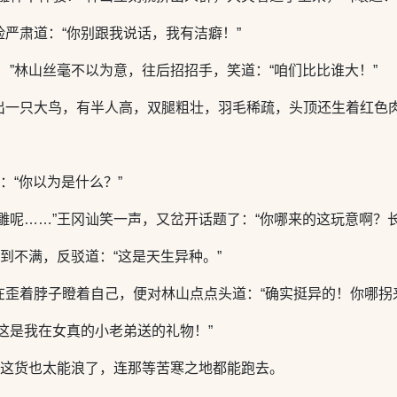
严肃道：“你别跟我说话，我有洁癖！”
！”林山丝毫不以为意，往后招招手，笑道：“咱们比比谁大！”
出一只大鸟，有半人高，双腿粗壮，羽毛稀疏，头顶还生着红色
：“你以为是什么？”
雕呢……”王冈讪笑一声，又岔开话题了：“你哪来的这玩意啊？
感到不满，反驳道：“这是天生异种。”
歪着脖子瞪着自己，便对林山点点头道：“确实挺异的！你哪拐
这是我在女真的小老弟送的礼物！”
，这货也太能浪了，连那等苦寒之地都能跑去。