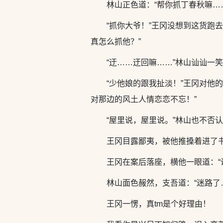
林山正色道：“帮你抓丁春秋嘛…
“抓你大爷！”王冈没想到这货跑
真怎么抓他？”
“迂……迂回嘛……”林山讪讪一
“少他娘的跟我扯淡！”王冈对他
对那边的风土人情恋恋不忘！”
“屋里说，屋里说。”林山也不否
王冈目露鄙夷，被他推搡着进了
王冈在案后落座，横他一眼道：“
林山面色赧然，支吾道：“迷路了
王冈一愣，真tm是个好理由！