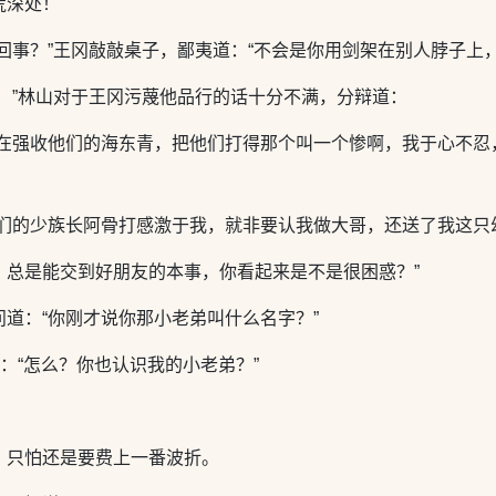
荒深处！
回事？”王冈敲敲桌子，鄙夷道：“不会是你用剑架在别人脖子上
！”林山对于王冈污蔑他品行的话十分不满，分辩道：
人在强收他们的海东青，把他们打得那个叫一个惨啊，我于心不忍
他们的少族长阿骨打感激于我，就非要认我做大哥，还送了我这只
，总是能交到好朋友的本事，你看起来是不是很困惑？”
道：“你刚才说你那小老弟叫什么名字？”
：“怎么？你也认识我的小老弟？”
，只怕还是要费上一番波折。