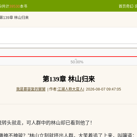
/共计
39530
本书
首页
奇幻·
第139章 林山归来
50.00%
第139章 林山归来
我是慕容复的舅舅
| 作者:
江湖人称大官人
| 2026-08-07 09:47:05
说转头就走，可人群中的林山却已看到他了！
雕神不神骏？”林山立刻就挤出人群，大笑着追了上来，叫嚷道：