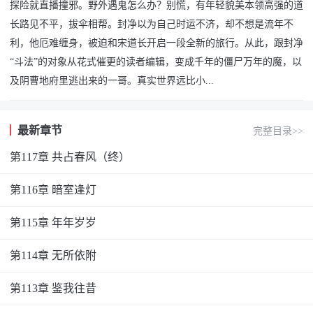
探险就直播撞邪。野外遇鬼怎么办？别慌，有年轻貌美本领高强的道
长路见不平，拔伞相帮。封净以为自己时运不济，却不想是流年不
利，他厄难缠身，被迫和宋道长开启一段全新的旅行。从此，跟封净
“斗法”的对象从花式催更的读者编辑，变成千年的僵尸万年的魔，以
及阴曹地府里逃出来的一哥。真实世界远比小...
最新章节
完整目录>>
第117章 共占春风（终）
第116章 暗室逢灯
第115章 年年岁岁
第114章 无所依附
第113章 鉴我往昔