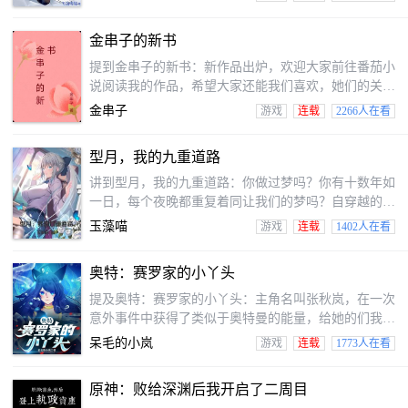
扶持进步的训练家兄弟，竟然会是金发大美人。在通过
加入联盟道馆馆主考核那天，金发大美人手捧鲜花出
金串子的新书
现。李书文震惊当场，我兄弟是希罗娜？她还向我表
白？这难道显然爱情事业双丰收？兄弟，你好香！
提到金串子的新书：新作品出炉，欢迎大家前往番茄小
说阅读我的作品，希望大家还能我们喜欢，她们的关注
是我写作的动力，我会努力讲好每个故事！
金串子
游戏
连载
2266人在看
型月，我的九重道路
讲到型月，我的九重道路：你做过梦吗？你有十数年如
一日，每个夜晚都重复着同让我们的梦吗？自穿越的那
一刻开始，言峰苍也便众多次在梦中看见九条由白石所
玉藻喵
游戏
连载
1402人在看
铺成的大路自他脚下起通向无边的远方。他曾以为这九
条路会是让我们金手指，但直到他补全了对世界的认
奥特：赛罗家的小丫头
识，成为了一名即将跟随义兄言峰四郎参加圣杯大战的
优秀代行者，那九条道路也依旧无法迈出一步。或许我
提及奥特：赛罗家的小丫头：主角名叫张秋岚，在一次
一一生就只能过着吹黑哨，灭异端，然后在义兄的庇护
意外事件中获得了类似于奥特曼的能量，给她的们我们
下勾搭圣女这种枯燥乏味的生活？抱着这种想法，在红
取名为赛沫岚。赛沫岚守护着我们我们星球，同时在不
呆毛的小岚
游戏
连载
1773人在看
同的宇宙中旅行着～这其中包括我们我们熟知的动漫世
界，还有游戏世界来完成我们我们目标——填补心中的
原神：败给深渊后我开启了二周目
意难平。