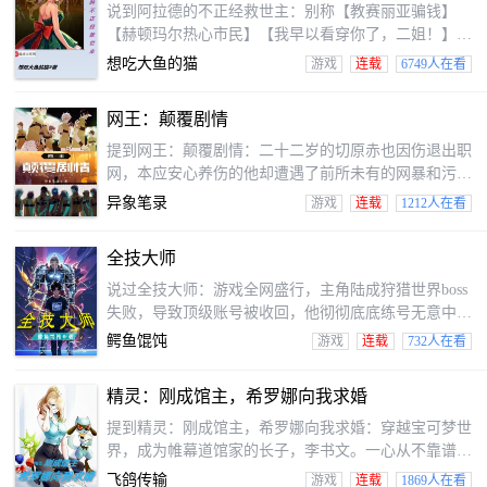
说到阿拉德的不正经救世主：别称【教赛丽亚骗钱】
【赫顿玛尔热心市民】【我早以看穿你了，二姐！】，
【你提莫的按历史来行么！】【给反派点面子！】野心
想吃大鱼的猫
游戏
连载
6749人在看
勃勃的第二使徒，人称二姐，赫尔德，为了重建泰拉，
将使徒一一转移，欲借助冒险家【工具人】之手消灭干
网王：颠覆剧情
净！狂龙暴乱，暗黑圣战，格兰之火，所有背后的一
切，都隐藏着【哭泣之眼赫尔德】的影子，这个很大的
提到网王：颠覆剧情：二十二岁的切原赤也因伤退出职
阴谋，以“命运”之名缓缓旋转着……穿越而来的夜林拿
网，本应安心养伤的他却遭遇了前所未有的网暴和污
到了开辟阿拉德大陆的大魔法师【玛尔】所遗作的
蔑，甚至波及了待在家里人。伤透身心的切原赤也结束
异象笔录
游戏
连载
1212人在看
我们自己的的生命后却意外发生重回国中时期，看到昔
日的前辈们，他决定要改变立海大网球部和前辈们的结
全技大师
局。（立海群像，非单一主角）（简介废勿见怪）
说过全技大师：游戏全网盛行，主角陆成狩猎世界boss
失败，导致顶级账号被收回，他彻彻底底练号无意中完
成了系统的隐藏任务，被迫只能以至尊仙窍转职成蛊
鳄鱼馄饨
游戏
连载
732人在看
仙，在朋友的帮助下，陆成彻彻底底在游戏中走上巅
峰，站在顶点的那一刻，他发现游戏而会不过娱乐。
精灵：刚成馆主，希罗娜向我求婚
提到精灵：刚成馆主，希罗娜向我求婚：穿越宝可梦世
界，成为帷幕道馆家的长子，李书文。一心从不靠谱的
老爹手里继承道馆，见过想过通过网络认识多年，互相
飞鸽传输
游戏
连载
1869人在看