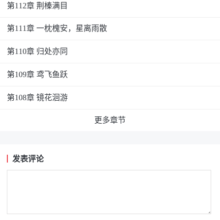
第112章 荆榛满目
第111章 一枕槐安，星离雨散
第110章 归处亦同
第109章 鸢飞鱼跃
第108章 镜花洄游
更多章节
发表评论