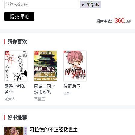
360
剩余字数：
/360
猜你喜欢
网游之射破
网游三国之
传奇后卫
苍穹
城市攻略
壶轩
龙大人
百里玺
好书推荐
阿拉德的不正经救世主