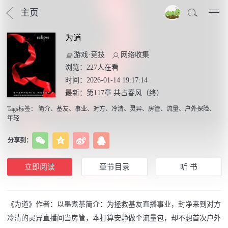
主页
为道
游戏·竞技
网络收集
浏览：
227
人在看
时间：2026-01-14 19:17:14
最新：
第117章 共占春风（终）
Tags标签
：
简介
、
基友
、
事业
、
对方
、
冷清
、
灵异
、
房管
、
流量
、
户外探险
、
年轻
分享到：
立即阅读
章节目录
听 书
《为道》作者：以墨煮茶简介：为拯救基友直播事业，封净来到对方
冷清的灵异直播间当房管，本打算安静做个流量包，却不想首次户外