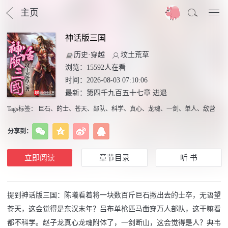
主页
神话版三国
历史·穿越
坟土荒草
浏览：
15592
人在看
时间：2026-08-03 07:10:06
最新：
第四千九百五十七章 进退
Tags标签
：
巨石
、
的士
、
苍天
、
部队
、
科学
、
真心
、
龙魂
、
一剑
、
单人
、
敌营
分享到：
立即阅读
章节目录
听 书
提到神话版三国：陈曦看着将一块数百斤巨石撇出去的士卒，无语望
苍天，这会觉得是东汉末年？吕布单枪匹马凿穿万人部队，这干嘛看
都不科学。赵子龙真心龙魂附体了，一剑断山，这会觉得是人？典韦