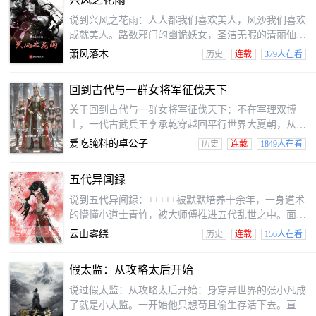
袭剑阁，把益州的大门狠狠踹开！一路上，谋士们相继
来投。贾诩看到我的布局，惊得合不拢嘴！徐庶感叹终
说到兴风之花雨：人人都我们喜欢美人，风沙我们喜欢
于遇到了明主，法正也都为我出谋划策，屡立奇功。猛
成就美人。路数邪门的幽诡妖女，圣洁无暇的清丽仙
将们也纷纷加入，张辽、高顺、徐晃等名将心甘情愿为
子，冷艳娇娆的江湖帮主，名闻天下的绝色舞姬，掌控
萧风落木
历史
连载
379人在看
我冲锋陷阵，让
一国的冷酷女王……性格脾气迥异的美人一一现身于残
酷的乱世，成为当世瞩目的焦点，肩负起不同的使命，
回到古代与一群女将军征伐天下
推动天下从纷乱走向统一。作为操纵和塑造者，风沙始
终处于少有人知的幕后，历史并也没记下他的名字。岁
关于回到古代与一群女将军征伐天下：不在军理双博
月的灰尘渐渐掩盖至深埋只剩一句：若见花雨，必是兴
士，一代古武兵王李承乾穿越回平行世界大夏朝，从废
风。郑重强调：本文很正经*3
材二皇子开始，开创一代盛世的故事，斗倒企图篡位的
爱吃腌料的卓公子
历史
连载
1849人在看
太子哥哥，两位皇叔，与朝中奸臣和豪门世家争夺帝国
实际控制权，与各位不同自身性格的妃子、丫鬟、还有
五代异闻録
女将军之间的爱情故事！有很多不在不在出现过的不同
价值观，社会生活观的视角，初次写作，有所遗漏敬请
说到五代异闻録：+++++被默默培养十余年，一身道术
谅解！
的懵懂小道士青竹，被大师傅推进五代乱世之中。面对
风云诡谲的朝堂，杀伐不断的边疆，不停的周旋于各种
云山雾绕
历史
连载
156人在看
势力之间，破邪祟，降妖孽，除魔物，战沙场，征四
方，闯下偌大名头，却一步步走被逼走向道门的对立
假太监：从攻略太后开始
面，终被废除一身修为，还没有的道路，小道士青竹将
何去何从。。。
说过假太监：从攻略太后开始：身穿异世界的张小凡成
了就是小太监。一开始他只想苟且偷生存活下去。直到