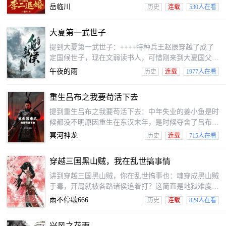
的是，太子想跟李二对掏？杜河只能用力把他拽回来。
岳临川
历史
连载
530人在看
将大唐逆转吧，开！
大夏第一武世子
提到大夏第一武世子：++++特种兵王赵辰穿越了成了
定国候世子，现在文弱读书人，可惜刚来到大夏国父亲
就被人设计战死沙场，母亲伤心欲绝而死，而世袭爵位
午夜的雨
历史
连载
1977人在看
又被二房窥视。看他如何摆脱困境，离开京城弃文从
武，入住山庄赚取万千财富，训练特战府兵，控制汴河
重生吕布之我要苟活下去
水道，练就天象境界武功，从而骑上青鬃马，拿起昆仑
刀驰骋江湖，在朝廷中以武抗文，成为大夏第一世
提到重生吕布之我要苟活下去：中年失业的姜小鱼是时
子………
候都没不明原因重生在东汉末年，是时候夺舍了吕布，
别的穿越者是要建功立业，造福万民，统一天下，而我
冥河神龙
历史
连载
715人在看
只想苟活下去！
穿越三国黑山贼，我在乱世搞事情
讲到穿越三国黑山贼，你在乱世搞事也：魂穿成黑山贼
于毒，开局就被各路诸侯追着打？这简直是地狱难度开
局！可惜了天无绝人之路，意外发生结识了郭嘉和赵
雨不停歇666
历史
连载
829人在看
云，两个人当场结拜为生死兄弟！当天下诸侯在中原杀
得昏天黑地时，的人却悄咪咪西进，一举拿下汉中，奇
兴风之花雨