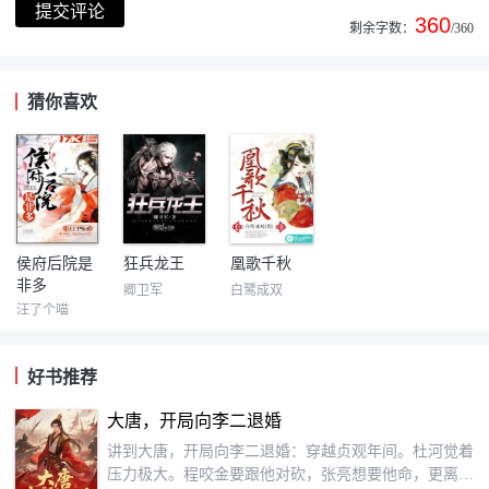
360
剩余字数：
/360
猜你喜欢
侯府后院是
狂兵龙王
凰歌千秋
非多
卿卫军
白鹭成双
汪了个喵
好书推荐
大唐，开局向李二退婚
讲到大唐，开局向李二退婚：穿越贞观年间。杜河觉着
压力极大。程咬金要跟他对砍，张亮想要他命，更离谱