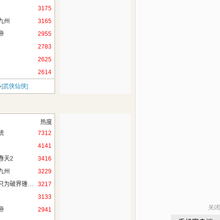
3175
九州
3165
帝
2955
2783
2625
2614
多
[武侠仙侠]
热度
统
7312
4141
春天2
3416
九州
3229
无限穿越，只为破界锤作者！
3217
3133
关闭
帝
2941