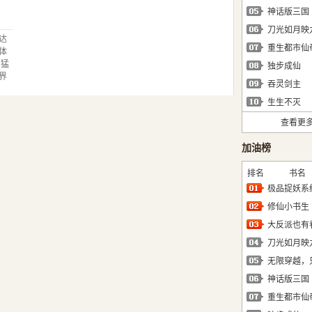
多
神话版三国
经
刀光如月映
达
重生都市仙
体
为猛
独步成仙
界
吞灵剑主
天
量与
生生不灭
量到
查看更
会结
加油榜
排名
书名
极品捉妖系
修仙小书生
大反派也有
刀光如月映
神话版三国
重生都市仙