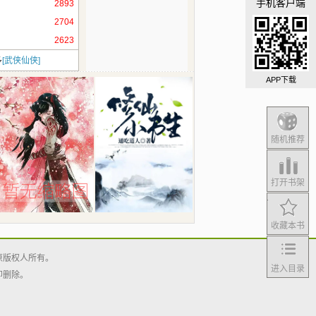
手机客户端
2893
2704
2623
多
[武侠仙侠]
APP下载
随机推荐
打开书架
收藏本书
原版权人所有。
进入目录
即删除。