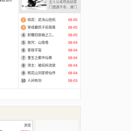
兼数派所
主人公卓然自幼家
门遭遇不幸，满门
惨遭不明身份之人
灭门，卓然母子因
2
综武：武当山挂机
08-05
回娘家逃过一劫，
3
穿成癫庶子后我靠
08-05
自此母子俩相依为
命，忍辱偷生，卓
4
射雕四部曲之三，
08-05
然自幼被同龄人看
5
族咒：山隐卷
08-04
不起，小小年纪尝
尽人间冷暖，机缘
6
星极宇宙
08-04
巧合，得遇高人，
7
重生之都市仙尊
08-04
历经千辛万苦最终
练成绝世武功，仗
8
领主：被后妈流放
08-04
剑行走江湖凭借一
9
桃花山刘家修仙传
08-04
声所学行侠仗义，
10
人间有剑
08-03
除暴安良，匡扶正
义，结识众多意气
相投好友，一起克
服重重困难险阻，
完成一次又一次的
考验，凭借为自己
的侠义之举，赢的
美人芳心！故一件
节跌宕起伏，爱恨
浏览
交织，历经艰难险