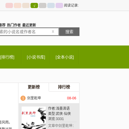
阅读记录:
√
推荐
热门作者
最近更新
X
[排行榜]
[小说书库]
[全本小说]
更新榜
排行榜
1
剑里乾坤
08-06
作者:
浅墨清语
类型:
武侠·仙侠
浏览:
3331
经风雨。
文章中剑里乾坤：