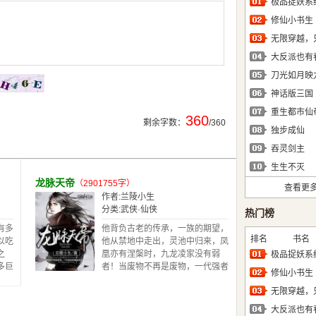
极品捉妖系
修仙小书生
大反派也有
刀光如月映
神话版三国
重生都市仙
360
剩余字数：
/360
独步成仙
吞灵剑主
生生不灭
龙脉天帝
（2901755字）
查看更
作者:
兰陵小生
分类:
武侠·仙侠
热门榜
有多
他背负古老的传承，一族的期望，
排名
书名
以吃
他从禁地中走出，灵池中归来，凤
之
凰亦有涅槃时，九龙凌家没有弱
极品捉妖系
多巨
者！当废物不再是废物，一代强者
修仙小书生
种田
的崛起就在今朝！【苍府】QQ
，炼
群：336012787欢迎所有书友的
-----
加入~
大反派也有