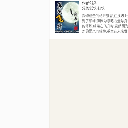
-口号：很YY，很轻松，奇遇
作者:
残兵
多，美女多多。免费字数约在
分类:
武侠·仙侠
56W左右。（新书龙竞天下已
发出，求支持。）
武修成圣的绝世强者,在技巧上
到了颠峰,但因为忽略力量与身
的修炼,结果在飞升时,竟然因
烈的罡风而挂掉.重生在未来世
的他,决定禁用前世以技巧制霸
下“只手破天”；开始了无限力
强横肉体的修炼追求……当力
达巅峰之时，力量与技巧会不
合在起……