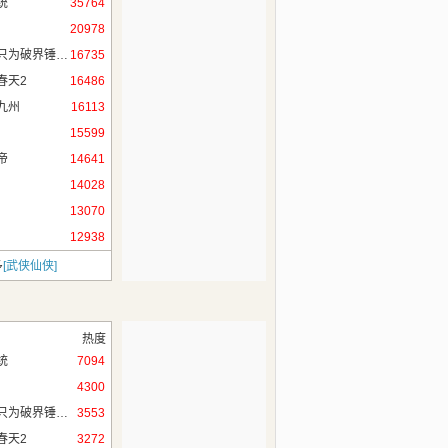
统
35764
阻为
20978
无限穿越，只为破界锤作者！
16735
春天2
16486
九州
16113
15599
帝
14641
14028
13070
12938
多
[武侠仙侠]
热度
统
7094
4300
无限穿越，只为破界锤作者！
3553
春天2
3272