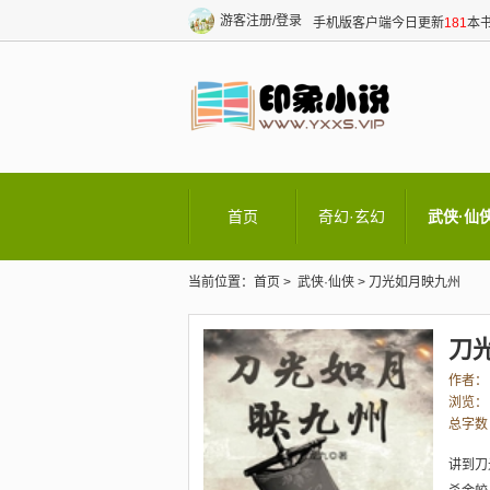
游客
注册/登录
手机版
客户端
今日更新
181
本书
首页
奇幻·玄幻
武侠·仙
当前位置：
首页
>
武侠·仙侠
>
刀光如月映九州
刀
作者：
浏览：
总字数
讲到刀