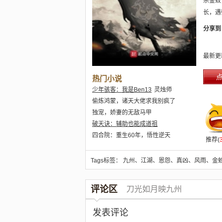
杀金蛟
长，遇
分享到
最新更
热门小说
少年骇客：我是Ben13
灵烛师
偷炼鸿蒙，诸天大佬求我别疯了
独宠，娇妻的无敌马甲
破天诀：辅助也能成道祖
四合院：重生60年，悟性逆天
推荐(
前世造的孽居然要我还
明明都是她们主动的呀
Tags标签
：
九州
、
江湖
、
恩怨
、
真凶
、
风雨
、
金
第四天灾：星海狂潮
被拒亲后，我变强了，也变态了
评论区
刀光如月映九州
发表评论