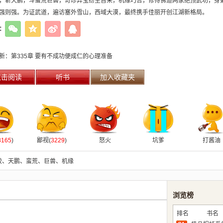
，斩天鹏，斗蛮荒巨兽，奇珍异宝纷至沓来，机缘巧合，修得佛道两家绝顶武功，身
强则强。为证武道，遍访塞外雪山，西域大漠，最终携手佳丽开创江湖新格局。
：
新：
第335章 要有不成功便成仁的心理准备
点击阅读
听书
加入收藏夹
3165
)
鄙视(
3229
)
怒火
坑爹
打酱油
蛟
、
天鹏
、
蛮荒
、
巨兽
、
机缘
浏览榜
排名
书名