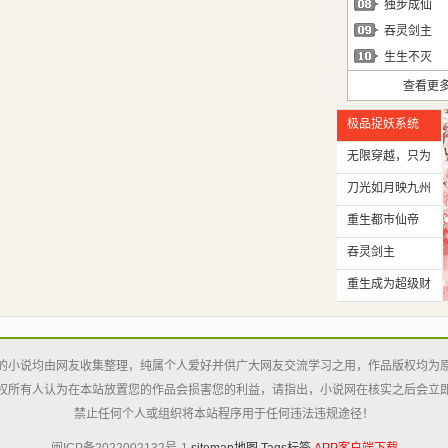
独步成仙
吞灵剑主
生生不灭
查看更
极品捉妖系统
无限穿越，只为
破界锤作者！
刀光如月映九州
重生都市仙帝
吞灵剑主
重生成为超级财
阀
的小说均由网友收集整理，纯属个人爱好并供广大网友交流学习之用，作品版权均为
权所有人认为在本站放置您的作品会损害您的利益，请指出，小说网在核实之后会立
禁止任何个人或组织将本站程序用于任何违法违规途径！