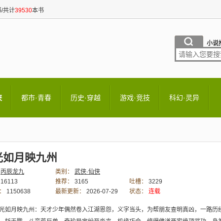
/共计
39530
本书
小说
侠
都市·青春
历史·穿越
游戏·竞技
科幻·灵异
光如月映九州
丙辰龙九
类别：
武侠·仙侠
16113
推荐：
3165
吐槽：
3229
：
1150638
最新更新：
2026-07-29
状态：
连载
10:59:04
光如月映九州：天才少年偶然卷入江湖恩怨，义字当头，为帮朋友查明真凶，一路历