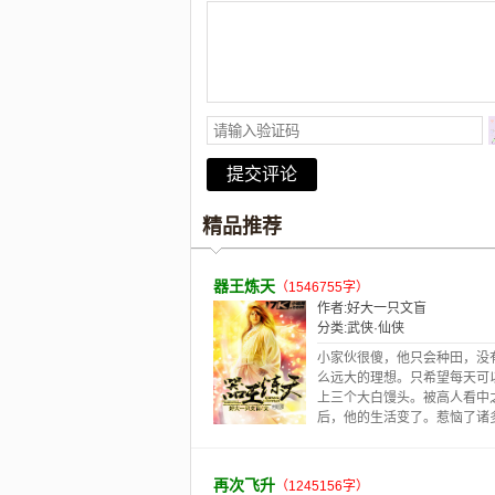
精品推荐
器王炼天
（1546755字）
作者:
好大一只文盲
分类:
武侠·仙侠
小家伙很傻，他只会种田，没
么远大的理想。只希望每天可
上三个大白馒头。被高人看中
后，他的生活变了。惹恼了诸
头，迷倒了众多姐姐。看小小
娃，踏上修真路，炼器，炼人
天。----------------------------------
再次飞升
（1245156字）