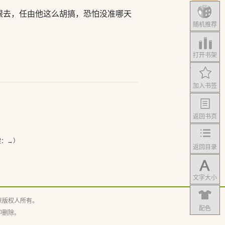
眼去，任由他这么胡搞，恐怕没准哪天
随机推荐
打开书架
加入书签
返回书页
键：→）
返回目录
文字大小
原版权人所有。
配色
即删除。