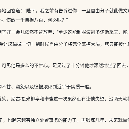
静地回答道：“陛下，我之前有告诉过你，一旦自由分子就此做文
小。伤敌一千自损八百，何必呢？”
了好一会儿依然不肯放弃：“至少这能制服波别多诺斯采夫，能
这会让您输掉一切！到时候自由分子将完全掌控大局，您只能被他
，可见他是多么的不甘心。足足过了十分钟他才颓然地坐了回去，
的不甘、幽怨以及愤恨浓郁到近乎于实质一般。
发笑，尼古拉.米柳亭和李骁这一次果然没有让他失望，没两天就
熟了，也越来越有独立处置事务的能力了。再锻炼几年，未来就算