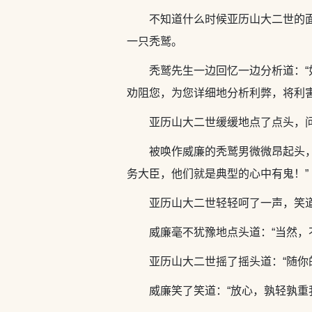
不知道什么时候亚历山大二世的
一只秃鹫。
秃鹫先生一边回忆一边分析道：
劝阻您，为您详细地分析利弊，将利
亚历山大二世缓缓地点了点头，问
被唤作威廉的秃鹫男微微昂起头
务大臣，他们就是典型的心中有鬼！”
亚历山大二世轻轻呵了一声，笑道
威廉毫不犹豫地点头道：“当然
亚历山大二世摇了摇头道：“随你
威廉笑了笑道：“放心，孰轻孰重