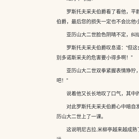
罗斯托夫采夫伯爵看了看他，平
伯爵，最后您的损失一定也不会比他
亚历山大二世脸色阴晴不定，纠结
罗斯托夫采夫伯爵叹息道：“但
别多诺斯采夫的危害要小得多啊！”
亚历山大二世双拳紧握表情狰狞
吧！”
说着他又长长地叹了口气，其中
对此罗斯托夫采夫伯爵心中暗自
历山大二世上了一课。
这说明尼古拉.米柳亭越来越成