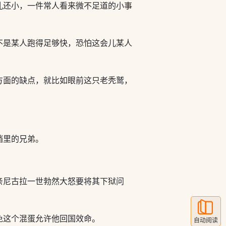
孔还小，一件常人看来微不足道的小事
不是某人跑得足够快，恐怕这会儿某人
方面的缺点，就比如眼前这只老秃鹫，
裆里的兄弟。
亲尼古拉一世勃然大怒要将其下狱问
免这个混蛋允许他回国效命。
自动阅读