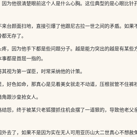
，因为他很清楚眼前这个人是什么心胸。这位典型的是心眼比针
不来台颜面扫地，直接引爆了他跟尼古拉一世之间的矛盾。如果
骨都无存了。
头疼，因为他手下都是些问题分子。越是能力突出的越是有某些
本事都是首屈一指的。
将其视为第一谋臣，时常采纳他的计策。
显，好色如命，那真心是见着美女就走不动道，压根就管不住裤
墙角跟沙皇抢女人。
格结怨，终于被某只老狐狸抓住机会摆了一道狠的，导致他老父
国外去了，如果不是因为实在无人可用亚历山大二世真心不想赦