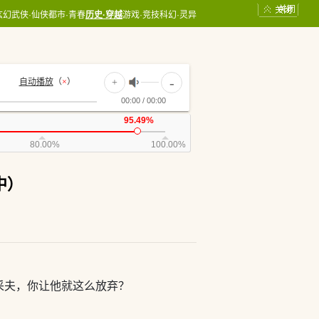
关闭
玄幻
武侠·仙侠
都市·青春
历史·穿越
游戏·竞技
科幻·灵异
-
自动播放
（
×
）
+
00:00 / 00:00
95.49%
80.00%
100.00%
中）
采夫，你让他就这么放弃？