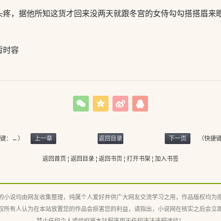
头疼，据他所知这货才回来没两天就跟冬宫的女侍勾勾搭搭眉来
。
暂时容
捷键：←）
上一章
返回目录
下一页
（快捷
(快捷
返回首页
¦
返回目录
¦
返回书页
¦
打开书架
¦
加入书签
键:Enter)
的小说均由网友收集整理，纯属个人爱好并供广大网友交流学习之用，作品版权均为
权所有人认为在本站放置您的作品会损害您的利益，请指出，小说网在核实之后会立