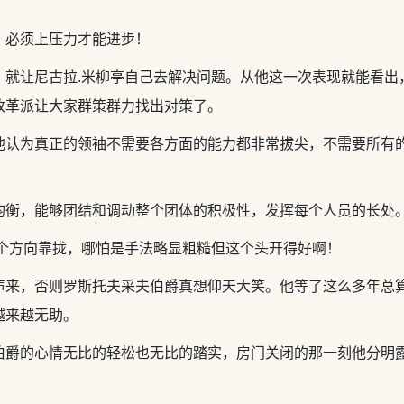
，必须上压力才能进步！
，就让尼古拉.米柳亭自己去解决问题。从他这一次表现就能看出
改革派让大家群策群力找出对策了。
他认为真正的领袖不需要各方面的能力都非常拔尖，不需要所有
均衡，能够团结和调动整个团体的积极性，发挥每个人员的长处
这个方向靠拢，哪怕是手法略显粗糙但这个头开得好啊！
声来，否则罗斯托夫采夫伯爵真想仰天大笑。他等了这么多年总
越来越无助。
伯爵的心情无比的轻松也无比的踏实，房门关闭的那一刻他分明