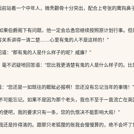
面前站着一个中年人，微秃颧骨十分突出，配合上夸张的鹰钩鼻
“如果伯爵阁下有问题，他一定会怂恿您继续按照原计划行事。但
害关系讲得一清二楚……心里有鬼的人不是这样的！”
道：“那有鬼的人是什么样子的呢？威廉？”
，毫不迟疑地回答道：“您比我更清楚有鬼的人是什么样子的。比
：“您还是一如既往的睚眦必报啊！您还没有忘记当年的事情！”
，不可能忘记。如果不是因为那个老头，我也不至于一直流亡在英
的便吧，我的要求只有一条，您的仇恨决不能影响大局！”
我还是拎得清的。跟那只老狐狸的账我会慢慢算的，绝不会坏了