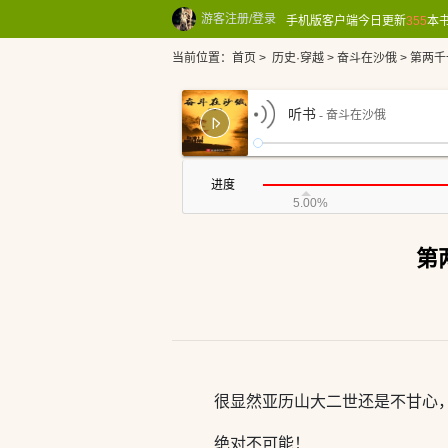
游客
注册/登录
手机版
客户端
今日更新
355
本书
当前位置：
首页
>
历史·穿越
>
奋斗在沙俄
>
第两千
听书
- 奋斗在沙俄
进度
5.00%
第
很显然亚历山大二世还是不甘心
绝对不可能！