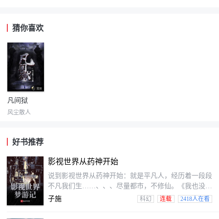
猜你喜欢
凡间狱
风尘散人
好书推荐
影视世界从药神开始
说到影视世界从药神开始：就是平凡人，经历着一段段
不凡我们生……、、、尽量都市，不修仙。《我也没药
神》、《无间道》、《三十而已》、《匆匆那年》、
子施
科幻
连载
2418人在看
《一代宗师》、《欢乐颂》…………