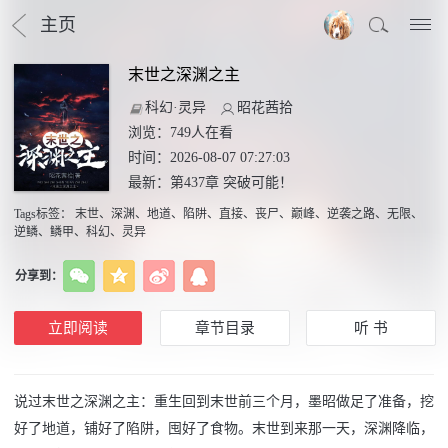
主页
末世之深渊之主
科幻·灵异
昭花茜拾
浏览：
749
人在看
时间：2026-08-07 07:27:03
最新：
第437章 突破可能！
Tags标签
：
末世
、
深渊
、
地道
、
陷阱
、
直接
、
丧尸
、
巅峰
、
逆袭之路
、
无限
、
逆鳞
、
鳞甲
、
科幻
、
灵异
分享到：
立即阅读
章节目录
听 书
说过末世之深渊之主：重生回到末世前三个月，墨昭做足了准备，挖
好了地道，铺好了陷阱，囤好了食物。末世到来那一天，深渊降临，