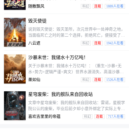
结，武道开始。我于废墟走出，指点星空！
随散飘风
科幻
连载
1889人在看
毁灭使徒
说到毁灭使徒：毁灭圣所，次元世界中一处神奇之地，
当面临死亡之时的第二个选择，拒绝死亡，便接受了邀
请，成为行走在无尽次元中的毁灭使徒
八云遮
科幻
连载
1942人在看
沙暴末世：我储水十万亿吨！
关于沙暴末世：我储水十万亿吨！：（重生+沙暴+无
水+势力+逻辑严谨+爽文）世界水源消失、高温沙暴、
钢铁锈蚀。末世来了，异能却确实来，普通人只能以血
墨如仙
科幻
连载
1526人在看
肉凡躯对抗天灾。饮尿喝血、易子而食，举目皆是绝
望！手握水源物资，招兵买马、聚拢人心、经营团队、
星穹废柴：我的舰队来自回收站
稳步推进！不打怪、不升级、不冒进、不脑残……确实
惊心动魄的冒险剧情、确实突如其来的作死决定……空
文章中星穹废柴：我的舰队来自回收站：雷诺，星舰学
调房里玉体横陈，左手冰啤酒、右手小龙虾，拿着地图
院公认的废柴，毕业后前夕却小意外绑定了实际上专收
瞎指挥，反正有事手下们先上！猥琐是我的外衣，安全
“宇宙破烂”的奇葩系统。别人开局无敌舰队，我们自己
喜欢吉里里的帝蕴
科幻
连载
717人在看
第一艘旗舰是从废船厂里“捡”来的、快要散架的破船
——“老兵”号。凭借“捡垃圾”也能变强的系统，雷诺带