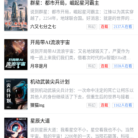
群星：都市开局，崛起星河霸主
说到群星：都市开局，崛起星河霸主：江锋以为其实穿
越了，2254年，地球联合国。好消息：就是的世界的其
实竟然娶了暗恋对象做老婆，就是的世界的父母也并未
六又七分之七
科幻
连载
2137人在看
死于车祸。坏消息：更是个资源分配极度不公的世界，
他位于食物链的最底层。好消息：他有里面有一整个太
开局带AI流浪宇宙
阳系也能他不断解锁。坏消息：地球联合国与人类联邦
陷入了升级后的贸易战中。好消息：他有能产出无穷无
说到开局带AI流浪宇宙：又名地球毁灭了，严夏作为
尽的机器人大军。坏消息：残暴的外星人蠢蠢欲动，群
唯一逃上来我们我们类，借着次时代的ai智能Ella进行
星之中强敌环伺，人类危在旦夕。江锋不打算坐以待毙
了一场星际旅行。只要算力高，能够无限发展。毁灭外
月非是月
科幻
连载
3559人在看
星文明。殖民外星。重启地球。打造宇宙帝国。制定宇
宙规则。当宇宙进行了新一轮的塌缩，他率领无尽军队
机动武装尖兵计划
打开奇点，再造宇宙。站在古戈尔普勒克斯尺度之外，
彻底地成就不死不灭。附1：同样另几个比宇宙活得还
提到机动武装尖兵计划：一次命中注定的死亡让柯乐以
久的男人！附2：古戈尔普勒克斯是（10的10次方的100
其他人的身份继续活了下去，但重生后的世界与接着的
次方），作为对比，本宇宙的所有粒子
认知却天差地别。人类正遭受着未知敌人的侵袭，失去
狸猫ing
科幻
连载
1162人在看
天空与大海的人类将反攻的希望寄托在了名为“尖兵”的
新式装备上。
星辰大道
谈到星辰大道：我看星空不小，星空看我也不小。当然
宇宙，我的宇宙！2200年的一天，当陨石砸落，科技终