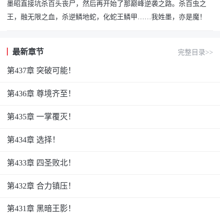
墨昭直接坑杀百头丧尸，然后再开始了那巅峰逆袭之路。杀百虫之
王，融无限之血，杀逆鳞地蛇，化蛇王鳞甲……我姓墨，亦是魔！
最新章节
完整目录>>
第437章 突破可能！
第436章 尊境齐至！
第435章 一掌覆灭！
第434章 选择！
第433章 四圣败北！
第432章 合力镇压！
第431章 黑暗王影！