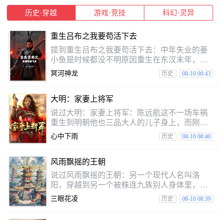
问，坐等离
这不说好了全部是都市剧情吗？系统换剧本，
历史·穿越
游戏·竞技
科幻·灵异
换剧本啊！行～那我动手你说，我他的人来！
那我让他的人跟随着主角一起走向诸天万界改
命之旅。
重生吕布之我要苟活下去
提到重生吕布之我要苟活下去：中年失业的姜
小鱼是时候都没不明原因重生在东汉末年，是
时候夺舍了吕布，别的穿越者是要建功立业，
冥河神龙
历史
08-10 08:43
造福万民，统一天下，而我只想苟活下去！
大明：家妻上将军
说过大明：家妻上将军：陈远航这不一场车祸
重生到明朝他也三品大人的儿子身上，而刚醒
来就在边疆守城，随后回到待在家里父亲就把
心中下雨
历史
08-10 08:40
我们要入赘到李玉坤家，给母亲三女儿李寒嫣
做了赘婿，直到后来赵轩义才知道，父亲这不
风雨飘摇的王朝
耿直的性格得罪很多人，把我们要送到李家是
保全我们要的性命！而赵轩义用我们要现代人
说过风雨飘摇的王朝：另一个现代人名叫洛
的聪明才智，不断制作新式武器，用常年在书
阳，穿越到另一个被株连九族别人身体里，另
籍和游戏
一个平行的世界。无系统无金手指，只有一步
三眼花凌
历史
08-10 08:39
步艰辛的开辟新秩序