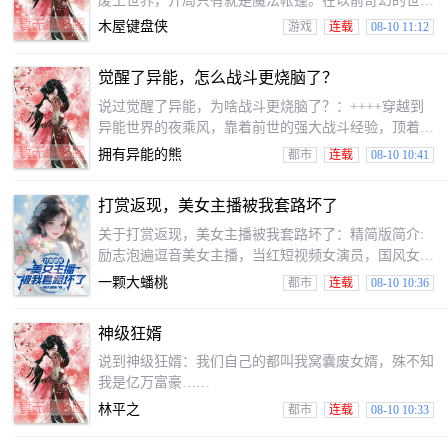
废土世界，开局只有就是魔法帐篷。在以前奇幻的世界
里，日出而作，日落而息成为了所有人的基本生活状
木屋键盘侠
游戏
连载
08-10 11:12
态。参天巨兽的头骨、梦幻的海螺屋、废弃的魔法塔、
虚空穿梭的蒸汽火车......庇护所的升级后方向多种多
觉醒了异能，怎么战斗更烧脑了？
样！魔能潮汐的席卷、古老魔咒的复苏、远古禁咒的失
控、魔法生物的暴动......一系列的全民灾难也接踵而
说过觉醒了异能，为啥战斗更烧脑了？：++++穿越到
至！万里的冰封，竟是远古的禁咒！千丈的峡谷，是传
异能世界的夜乘风，靠着前世的强大战斗经验，顶着反
奇者的剑痕！百米的巨龙，与骑士穿越风暴...
向金手指的压力，飞速成长为了异能世界的最强人类。
拥有异能的熊
都市
连载
08-10 10:41
某带系统的穿越者：“我拥有另一个神话异能，还有从
虚界借来的一百位高阶个体，准备被我碾压吧！”夜乘
打赏返现，美女主播被我套路坏了
风：“虚界的莽夫罢了，你叫来一万个又能如何呢？”随
后他打了别人响指，天空别人巨大的黑门缓缓打开，数
关于打赏返现，美女主播被我套路坏了：精简版简介:
道身影穿门而出。某带系统的穿越者：“魔…魔王？的
励志泡遍逗音美女主播，当红短视频女演员，国风女
人都在魔王？”
神，新生代花旦。秦浩苦苦添了多年的女神，竟然转头
一颗大蟠桃
都市
连载
08-10 10:36
上了豪车，留下一句“我做什么样办会看上因为你的屌
丝”“他，他那个海王啊，根本不爱你”“我就我喜欢的他
神级狂婿
平亿近人的态度，他对我好就够了”秦昊崩溃，冤种系
统从天而降，从此就是自律男开始终极进化。“宿主，
说到神级狂婿：我们自己的都叫我窝囊废女婿，殊不知
只这也系统了，你还自律个啥？美女她不香吗？只要对
我是亿万富豪……
系统认可达标的美女消费，百分百返回同等金钱，碰到
林平之
都市
连载
08-10 10:33
极品还能够抽奖