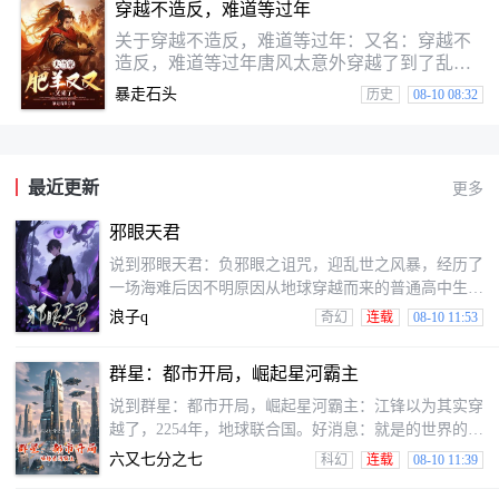
穿越不造反，难道等过年
关于穿越不造反，难道等过年：又名：穿越不
造反，难道等过年唐风太意外穿越了到了乱世
王朝，面对官府高额赋税，地主离谱佃租，还
暴走石头
历史
08-10 08:32
有山匪无尽的盘剥，他带领唐家寨族人对所有
不公说不。为了活下去，唐风凭借极强的钳工
天赋与现代知识，打刀造甲，带领族人啸聚山
林，劫富济贫。与山匪斗，与地主斗，与官府
最近更新
更多
斗，与外夷蛮族斗，与世道不公斗，造反割
据，一步一步成就无上伟业。
邪眼天君
说到邪眼天君：负邪眼之诅咒，迎乱世之风暴，经历了
一场海难后因不明原因从地球穿越而来的普通高中生君
邪，以天君之名纵横武灵位面，为续写他也的她们生而
浪子q
奇幻
连载
08-10 11:53
战
群星：都市开局，崛起星河霸主
说到群星：都市开局，崛起星河霸主：江锋以为其实穿
越了，2254年，地球联合国。好消息：就是的世界的其
实竟然娶了暗恋对象做老婆，就是的世界的父母也并未
六又七分之七
科幻
连载
08-10 11:39
死于车祸。坏消息：更是个资源分配极度不公的世界，