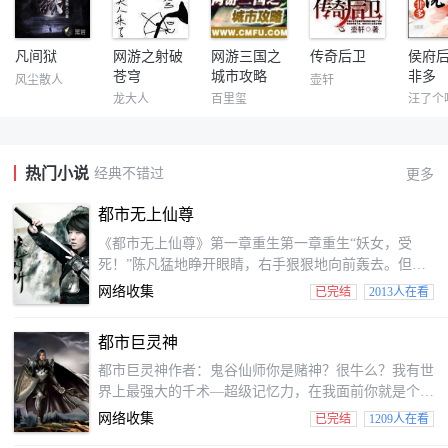
凡间狱
网游之射破
网游三国之
传奇后卫
侯府
苍穹
城市攻略
非多
风尘散人
壶轩
龙大人
百里玺
汪了个
热门小说
经典不错过
更多
都市无上仙尊
《都市无上仙尊》第一章重生第一章重生“妖女，受
死！”陈凡猛地睁开眼睛，右手狠狠地向前轰去。但接
着，他便愣住了。只见眼前是一个穿着黑色流苏裙的美
网络收集
已完结
2013人在看
女，肌肤雪白，绝美的脸庞没有一丝瑕疵，琉璃般的眸
子闪烁着明亮的光泽。“陈凡，你要造反是吧？”秦雨娆
都市巨灵神
狠狠咬着牙，森然说道，这个陈凡，上课睡觉，反了他
了！看着秦雨娆那愤怒的神情，陈凡带着一丝茫然地向
都市巨灵神作者：鬼谷仙师你是赌神？很牛么？我有世
四周看去，只见这里乃是一个陌生的课堂，此时，一众
界上最强大的千术—超级记忆力，在我面前你就是个
学生正带着震惊之...
渣。你是象人族第一高手？家伙事巨大到无人能比？我
网络收集
已完结
1209人在看
笑了，你居然和巨人比家伙事。你是家里有权有势？我