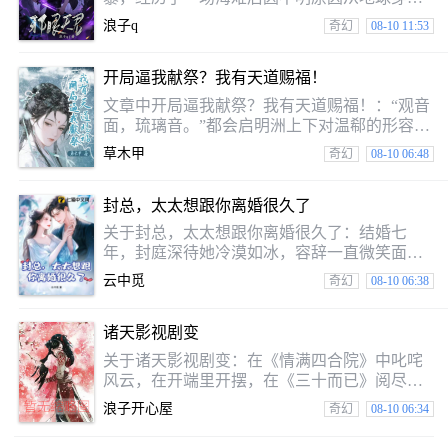
而来的普通高中生君邪，以天君之名纵横武灵
浪子q
奇幻
08-10 11:53
位面，为续写他也的她们生而战
开局逼我献祭？我有天道赐福！
文章中开局逼我献祭？我有天道赐福！：“观音
面，琉璃音。”都会启明洲上下对温郗的形容。
温郗死后被系统小明带到了修仙界，还给母亲
草木甲
奇幻
08-10 06:48
生成了天启帝国十四岁公主的身份小明：“完成
主线任务可以复活你妈哦，亲～”温郗：“来，
封总，太太想跟你离婚很久了
签合同。”————没觉醒灵根的废柴公主？颤
抖吧！她带着仅存在于传说中的神级灵根来咯~
关于封总，太太想跟你离婚很久了：结婚七
自那时候，每逢温郗出现的地方，总会引发轰
年，封庭深待她冷漠如冰，容辞一直微笑面
动“在下天赋欠佳，还望大家多多照顾。”“你大
对。也还在的她深爱着他。也相信终有一天，
云中觅
奇幻
08-10 06:38
爷的灵根天赋也没上限啊喂！”“我自幼身娇体
她能将别人心焐热。可她等来的却是他对另一
弱……”“？你其实未必刚
个女人的一见钟情，呵护备至。她依旧苦苦坚
诸天影视剧变
守她们的婚姻。直到她生日当天，千里迢迢飞
国外找他和女儿，他却带着女儿去陪一个女
关于诸天影视剧变：在《情满四合院》中叱咤
人，丢她一个人独守空房。她终于彻彻底底死
风云，在开端里开摆，在《三十而已》阅尽繁
心。看着亲手带大的女儿要别的女人做她妈
花，在《时间规划局》中谋划生命的真谛，在
浪子开心屋
奇幻
08-10 06:34
妈，容辞也还在心疼。拟好离婚协议，放弃抚
《流金岁月》里获得建筑设计方案，在～。等
养权，她潇洒离去，从此对她们父女不闻不
等，《弗莱迪》、《楚人美》是有什么鬼，是