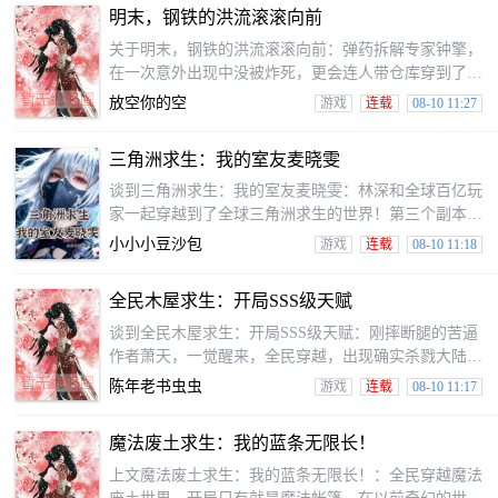
他位于食物链的最底层。好消息：他有里面有一整个太
明末，钢铁的洪流滚滚向前
阳系也能他不断解锁。坏消息：地球联合国与人类联邦
陷入了升级后的贸易战中。好消息：他有能产出无穷无
关于明末，钢铁的洪流滚滚向前：弹药拆解专家钟擎，
尽的机器人大军。坏消息：残暴的外星人蠢蠢欲动，群
在一次意外出现中没被炸死，更会连人带仓库穿到了明
星之中强敌环伺，人类危在旦夕。江锋不打算坐以待毙
末天启七年。睁开眼并且后宫佳丽，并且蒙古铁骑扬起
放空你的空
游戏
连载
08-10 11:27
的尘土。因为系统？不存在的。因为金手指，是这一个
跟阿文一块儿过来的绝密武器库。于是，当因为在乱世
三角洲求生：我的室友麦晓雯
挣扎求生时，钟擎躺在草原上发愁：是先教流民种土
豆，早已先把皇太极的家给抄了？他本想安静种田，奈
谈到三角洲求生：我的室友麦晓雯：林深和全球百亿玩
何总有人想试试炮弹的滋味。如果我只好请崇祯皇帝物
家一起穿越到了全球三角洲求生的世界！第三个副本：
理听课，送东林君子火中涅盘，帮八旗勇士提前入土为
零号大坝！在另一个世界中，白天可以可以一边搜索物
小小小豆沙包
游戏
连载
08-10 11:18
安。也是一
资，换取哈夫币，再用哈夫币购买装备，不断升级宿
舍，一边探索世界！而到了夜晚，则要在宿舍中，抵御
全民木屋求生：开局SSS级天赋
来自黑暗中的袭击。哈夫克士兵、阿萨拉士兵、尼罗
鳄、僵尸、诡异……三角洲求生游戏危机四伏，还好林
谈到全民木屋求生：开局SSS级天赋：刚摔断腿的苦逼
深觉醒了SSS级天赋——！花费哈夫币，可抽取角色一
作者萧天，一觉醒来，全民穿越，出现确实杀戮大陆，
起求生。每个角色卡，还会提供给林深额外的专属技
带着一条断腿，三根树枝搭建的庇护所，惊现神秘提
陈年老书虫虫
游戏
连载
08-10 11:17
能！而养成抽到
示！得蓝星意志残灵相助获强化万物天赋，一路过关斩
将，一步步成长，当为自己他不在为传说级道具争抢
魔法废土求生：我的蓝条无限长！
时，萧天已满身神话装备，最终屹立于万族之巅！
上文魔法废土求生：我的蓝条无限长！：全民穿越魔法