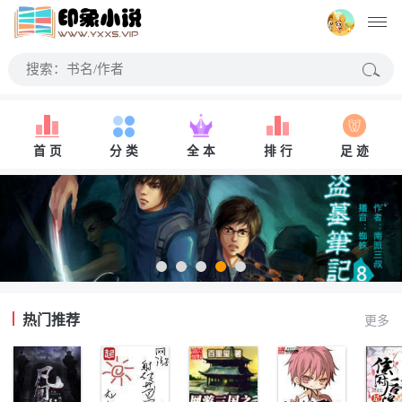
首 页
分 类
全 本
排 行
足 迹
热门推荐
更多