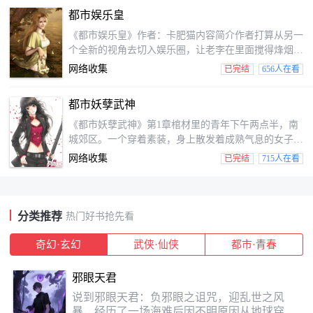
又笑了，知道我姐姐是谁么？知道我老丈人是谁么？你
都市娱乐皇
又知道我是谁么？你女朋友很漂亮？别逗了，真不想打
击你，你知道什么是美女么？看看我身边这些女人吧！
《都市娱乐皇》作者：卡肥猫内容简介作者打算从另一
你还会捡漏？用得着这么麻烦么？我就算是地上随便捡
个全新的视角去切入娱乐圈，让老李在里面搅得烽烟四
块石头，都能卖上十...
起，鸡飞狗跳。华语娱乐文，让我们从心出发，打造娱
网络收集
已完结
656人在看
乐圈最好玩的风暴！！“全球极限冒险家？娱乐圈最不
靠谱的偶像？”请问，你们是在说我吗？哇噢，明星、
都市妖孽武神
模特、警花、萝莉、御姐，虽然不是我们的菜，但是我
们爱！！君临娱乐，我们不但要打破规则，更要创造规
《都市妖孽武神》第1章棺材里的青年下午两点半，南
则！第一章网络水军“作业的负担真的很令人困扰，
城郊区。一个穿着素装，身上散发着成熟气息的女子蹲
亲，你有想减轻负担...
在一座坟墓面前，正在烧着纸钱。当最后一叠纸钱烧掉
网络收集
已完结
715人在看
后，女子站起身，看着墓碑上面的那一张照片，轻声的
喃喃道：“十年了，不知不觉间，你已经走了十年了。
你曾说过，当我站在山巅之时，有你陪在我的身边。可
我现在已经站在了山巅，而你却长眠在了地下，你失约
分类推荐
热门好书抢先看
了”喃喃到最后，女子的脸上带着一丝哀伤。她木愣愣
的在坟墓面前站了十...
奇幻·玄幻
武侠·仙侠
都市·青春
邪眼天君
说到邪眼天君：负邪眼之诅咒，迎乱世之风
暴，经历了一场海难后因不明原因从地球穿越