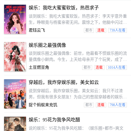
族重任并发扬光大，开创一代年轻人励志传奇。
娱乐：我吃大蜜蜜软饭，热芭求子
谈到娱乐：我吃大蜜蜜软饭，热芭求子：李天宇意外重
生，睁眼竟与杨蜜亲密无间。震惊之下，他脑中闪过
“被算计”的荒诞念头。可转念瞥见蜜姐的盛世美颜，这
君钰云飞
都市
连载
739人在看
突如其来的“软饭”，似乎也......挺香......于是，这软
饭，越吃越上头！
娱乐圈之最强偶像
谈到娱乐圈之最强偶像：前世，他最看不惯娱乐圈的流
量偶像小鲜肉。今生，上天给母亲开了个玩笑，成了一
名光荣的流量男团艺人。骂了半辈子，我在骂他们？
土豆燃豆角
都市
连载
1014人在看
“做什么办辞职还要违约金？”陈丰仰天长叹，只好以偶
像之身横闯娱乐圈！
穿越后，我炸穿娱乐圈，美女如云
说到穿越后，我炸穿娱乐圈，美女如云：我只不过渣
男，但我有很多女朋友！为自己的憋屈穿越者的娱乐圈
之旅！视线里是陌生的米白色天花板，空气中飘着淡淡
捉个蚂蚁来充饥
都市
连载
798人在看
的栀子花香，混着一丝若有若无的酒气，那是带着点甜
意的洋酒香气。“醒了？”头顶传来一道女声，算不上温
娱乐：95花为我争风吃醋
柔，却带着种独特的磁性，宛若羽毛轻轻扫过耳廓。丁
俊猛地僵住，这才意识到自己正趴在为自己的人的怀
说的娱乐：95花为我争风吃醋：（娱乐圈+都市+爽文