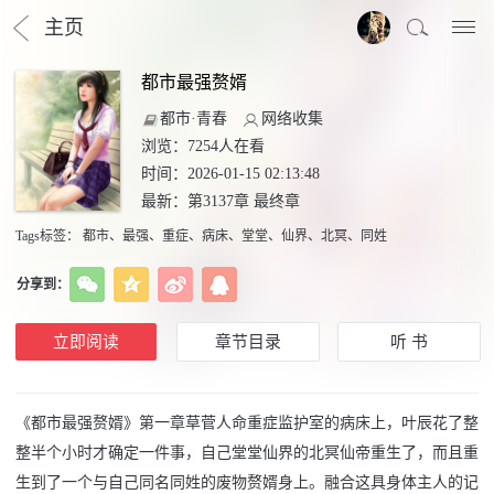
主页
都市最强赘婿
都市·青春
网络收集
浏览：
7254
人在看
时间：2026-01-15 02:13:48
最新：
第3137章 最终章
Tags标签
：
都市
、
最强
、
重症
、
病床
、
堂堂
、
仙界
、
北冥
、
同姓
分享到：
立即阅读
章节目录
听 书
《都市最强赘婿》第一章草菅人命重症监护室的病床上，叶辰花了整
整半个小时才确定一件事，自己堂堂仙界的北冥仙帝重生了，而且重
生到了一个与自己同名同姓的废物赘婿身上。融合这具身体主人的记