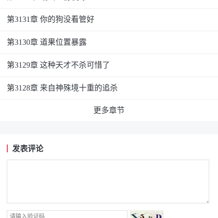
第3131章 你的狗没看管好
第3130章 道果位置暴露
第3129章 这种天才不杀可惜了
第3128章 来自神殊境十重的追杀
更多章节
发表评论