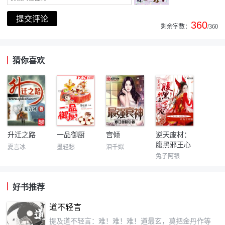
360
剩余字数：
/360
猜你喜欢
升迁之路
一品御厨
宫倾
逆天废材：
腹黑邪王心
夏言冰
墨轻愁
泪千姒
尖宠
兔子阿银
好书推荐
道不轻言
提及道不轻言：难！难！难！道最玄，莫把金丹作等