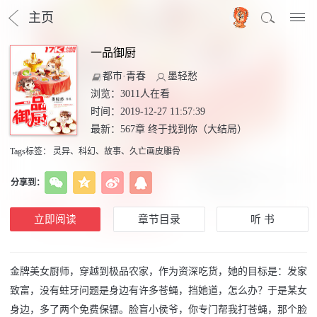
主页
一品御厨
都市·青春
墨轻愁
浏览：
3011
人在看
时间：2019-12-27 11:57:39
最新：
567章 终于找到你（大结局）
Tags标签
：
灵异
、
科幻
、
故事
、
久亡画皮雕骨
分享到：
立即阅读
章节目录
听 书
金牌美女厨师，穿越到极品农家，作为资深吃货，她的目标是：发家
致富，没有蛀牙问题是身边有许多苍蝇，挡她道，怎么办？于是某女
身边，多了两个免费保镖。脸盲小侯爷，你专门帮我打苍蝇，那个脸