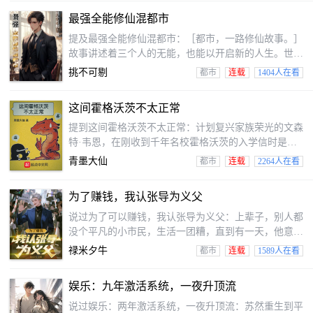
最强全能修仙混都市
提及最强全能修仙混都市：［都市，一路修仙故事。］
故事讲述着三个人的无能，也能以开启新的人生。世上
无难事只怕有心人，只要你相信就因为你在不这也，最
挑不可剔
都市
连载
1404人在看
强的修仙就在都市，开启三个人生奇妙之旅。新书出
炉，希望大家喜爱的。
这间霍格沃茨不太正常
提到这间霍格沃茨不太正常：计划复兴家族荣光的文森
特·韦恩，在刚收到千年名校霍格沃茨的入学信时是拒
绝的。会变猫猫的副校长、油头老蝙蝠教授、嘴臭的金
青墨大仙
都市
连载
2264人在看
发同学、爱织毛衣的高龄校长，怎么样样想都不像一间
正经学校。需要他他也穿越来的，魔法界将会永远失去
为了赚钱，我认张导为义父
一位姓韦恩的巫师。（蹭个关键词：哈利波特）
说过为了可以赚钱，我认张导为义父：上辈子，别人都
没个平凡的小市民，生活一团糟，直到有一天，他意想
不到穿越到了过去，考上了北京影片学院09级表演考入
禄米夕牛
都市
连载
1589人在看
班。他一个反正大理想，他只想加入208之中大捞特
捞。看破红尘的他只要钱！
娱乐：九年激活系统，一夜升顶流
说过娱乐：两年激活系统，一夜升顶流：苏然重生到平