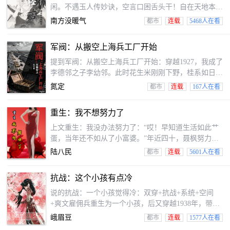
闲。不遇玉人传妙诀，空言口困舌头干！自在天地本生
成，此间更无六耳传！道不可言，法不可传，真间妙理
南方没暖气
都市
连载
5468人在看
无非心我二见。世人总是言说那玄宗妙法，我只能说那
是妄信虚幻。来得来也，去罢去也，好好我们我们怎教
军阀：从搬空上海兵工厂开始
那泼事苦恼？啧啧啧！无非一纸荒唐！
提到军阀：从搬空上海兵工厂开始：穿越1927，我成了
李德邻之子李幼邻。此时花生米刚刚下野，桂系如日中
天，但我现在，这就他不在风暴来临前的平静。面对即
氮定
都市
连载
167人在看
将复起的强敌和看似辉煌实则暗藏危机的家族势力，我
选择对上海的兵工厂下手。小诸葛跟跟我说理由，爸
重生：我不想努力了
一：“这还是掠夺，都会给桂系准备‘续命’的资本。”三
天时间，十万立方米的空间，我搬空了整个兵工厂。当
上文重生：我没办法努力了：“哎！早知道生活如此艹
花生米在的谋划如何复位时，我已经在广西，悄悄点亮
蛋，当年还不如从了小富婆。”年近四十，聂枫努力工
了军工科技的树状图。这一次，历史的走向，由我决
作，努力讨好每一人，最终却努力成让我们嘴里的笑
陆八民
都市
连载
5601人在看
定。
话.他后悔当初不见得选择小富婆。或许选择不努力，
他他也生会大不相同。“没死？！再压他一次！”深夜，
抗战：这个小孩有点冷
他到公司加班，被狂舔多年的班花和情夫开车撞倒.班
花担心奸情泄露，建议情夫再压他一次.....他重生于高
说的抗战：一个小孩觉得冷：双穿+抗战+系统+空间
中就读之际，再次面临另一个的令他后悔的选择机遇。
+爽文雇佣兵重生为一个小孩，后又穿越1938年，带着
搞钱，搞地位，搞人。聂枫重生后的三项志愿，待
系统的他闯荡在那动荡的岁月…
峨眉豆
都市
连载
1577人在看