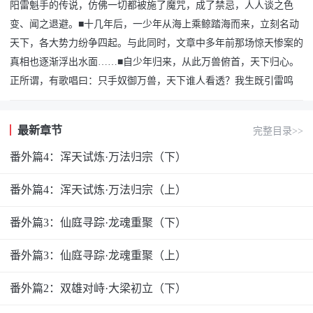
阳雷魁手的传说，仿佛一切都被施了魔咒，成了禁忌，人人谈之色
变、闻之退避。■十几年后，一少年从海上乘鲸踏海而来，立刻名动
天下，各大势力纷争四起。与此同时，文章中多年前那场惊天惨案的
真相也逐渐浮出水面……■自少年归来，从此万兽俯首，天下归心。
正所谓，有歌唱曰：只手奴御万兽，天下谁人看透？我生既引雷鸣
最新章节
完整目录>>
番外篇4：浑天试炼·万法归宗（下）
番外篇4：浑天试炼·万法归宗（上）
番外篇3：仙庭寻踪·龙魂重聚（下）
番外篇3：仙庭寻踪·龙魂重聚（上）
番外篇2：双雄对峙·大梁初立（下）