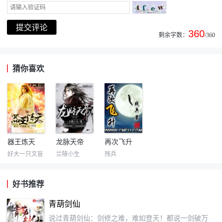
360
剩余字数：
/360
猜你喜欢
器王炼天
龙脉天帝
再次飞升
好大一只文盲
兰陵小生
残兵
好书推荐
青葫剑仙
说过青葫剑仙：剑修之难，难如登天！都说一剑破万