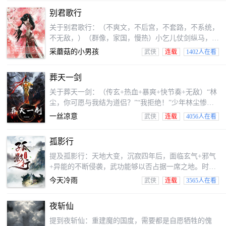
别君歌行
关于别君歌行：（不爽文，不后宫，不套路，不系统，
不无敌，）（群像，家国，慢热）小乞儿仗剑纵马，走
一趟阴谋诡谲的江湖。江湖里除了春风得意马蹄疾，一
采蘑菇的小男孩
武侠
连载
1402人在看
日看尽长安花。更多并不再实并不再世间一场大梦，人
生几度秋凉。送大家一场老江湖，祝君别过以后，高歌
葬天一剑
而行。
关于葬天一剑：（传玄+热血+暴爽+快节奏+无敌）“林
尘，你可愿与我结为道侣？”“我拒绝！”少年林尘惨遭
红颜背刺，武魂被废，机缘巧合之下开启神秘小塔，进
一丝凉意
武侠
连载
4056人在看
入塔内世界，结识绝美女帝！却没想到女帝凶猛，予取
予求，林尘被迫沦为炉鼎！绝望之际，林尘觉醒至尊神
孤影行
龙武魂，收获绝世神剑，从此逆天改命，剑武双修，万
界独尊！一剑在手，任你漫天仙魔，我自一剑斩之！原
提及孤影行：天地大变，沉寂四年后，面临玄气+邪气
书名《剑武独尊》
+异能的不断侵袭，武功能够以否占据一席之地。时代
变了么，过气天虚榜传说再度纵横世间。
今天冷雨
武侠
连载
3565人在看
夜斩仙
提到夜斩仙：重建魔的国度，需要都是自愿牺牲的傀