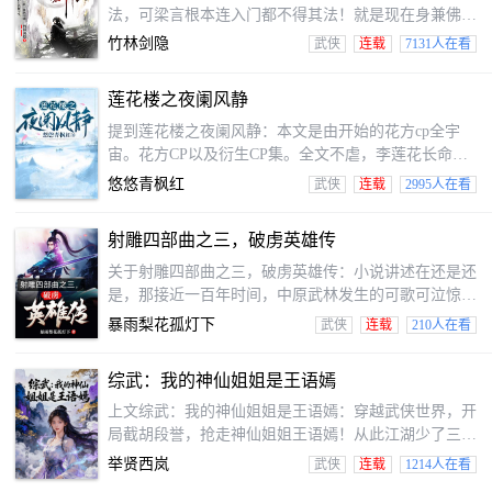
法，可梁言根本连入门都不得其法！就是现在身兼佛儒
两宗功法，却偏偏一心向往剑道的凡人流故事。作品先
竹林剑隐
武侠
连载
7131人在看
抑后扬，不虐主，第一卷结束前踏入剑道。已有节渐入
高潮，欢迎订阅。
莲花楼之夜阑风静
提到莲花楼之夜阑风静：本文是由开始的花方cp全宇
宙。花方CP以及衍生CP集。全文不虐，李莲花长命百
岁，永远的HE，永远的1v1。具体内容如下：（已完
悠悠青枫红
武侠
连载
2995人在看
结）：李莲花&方多病，千山万水找到你，最宝贵的东
西分你一半。（连载中）：周亦安&陆昭西，爱情这事
射雕四部曲之三，破虏英雄传
事只还是是相互信任，委屈时的安慰与陪伴，犹疑时的
绝对鼓励。……已完结，更新中，其他敬请期待……
关于射雕四部曲之三，破虏英雄传：小说讲述在还是还
是，那接近一百年时间，中原武林发生的可歌可泣惊心
动魄的故事。主要讲述襄阳城破后，郭破虏和郭襄姐弟
暴雨梨花孤灯下
武侠
连载
210人在看
夫妇和张三丰的故事，以郭襄听闻忽必烈要在临安牛家
村为郭靖黄蓉灵柩下葬为引子，江湖传闻郭靖有秘籍出
综武：我的神仙姐姐是王语嫣
现，江湖群雄蜂拥而至，发现是一场骗局，郭襄发现弟
弟郭破虏还尚在人间，姐弟两人历经艰辛相认，行走江
上文综武：我的神仙姐姐是王语嫣：穿越武侠世界，开
湖，为父报仇，抗击蒙古，开宗立派的故事。
局截胡段誉，抢走神仙姐姐王语嫣！从此江湖少了三个
段誉，多了三个抱得美人归的赢家！！！
举贤西岚
武侠
连载
1214人在看