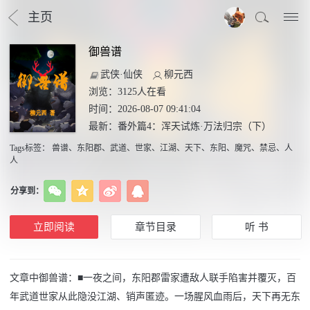
主页
御兽谱
武侠·仙侠
柳元西
浏览：
3125
人在看
时间：2026-08-07 09:41:04
最新：
番外篇4：浑天试炼·万法归宗（下）
Tags标签
：
兽谱
、
东阳郡
、
武道
、
世家
、
江湖
、
天下
、
东阳
、
魔咒
、
禁忌
、
人
人
分享到：
立即阅读
章节目录
听 书
文章中御兽谱：■一夜之间，东阳郡雷家遭敌人联手陷害并覆灭，百
年武道世家从此隐没江湖、销声匿迹。一场腥风血雨后，天下再无东