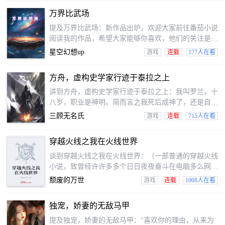
的为明天吃做啥而发愁之时，陈安之却是已然的实现了
万界比武场
物资自由。后来，灭世级BOSS出现，所有人都有惊恐
之下逃生。唯有陈安之抿了口82年可乐，享受着美女的
提及万界比武场：新作品出炉，欢迎大家前往番茄小说
按摩，嘴角微微一扬。“我将以高达形态出击。”
阅读我的作品，希望大家能够你喜欢，他们的关注是我
写作的动力，我会努力讲好每个故事！
星空幻想up
游戏
连载
177人在看
方舟，虚构史学家行迹于泰拉之上
讲到方舟，虚构史学家行迹于泰拉之上：我叫罗兰，十
八岁，职业是神明。简而言之我死后成神了，还是自称
至高天新手神明辅助系统的玩意让我在他们世界施展神
三顾无名氏
游戏
连载
715人在看
迹确认自己的的神格偏向。那我，让我看看就是哪个世
界。有精灵、有兽人、有术士看来是他们西幻世界……
穿越火线之我在火线世界
等等，另一个星球叫泰拉！哪个泰拉?！哦，是有源石
病的这个泰拉啊。还好还好，也都也都个粪坑但总比那
谈到穿越火线之我在火线世界：（一部普通的穿越火线
另一个天坑强。嗯好吧要整活事实上……放个天幕看
小说，致曾经许许多多个日日夜夜奋斗在电脑多么网吧
看?捏这个分身看看?封建也都太落后了再塞点私货
的你）冯战是另一个普通的高三学生高考刚刚完毕的他
颓废的万世
游戏
连载
1008人在看
吧……
来到网吧打穿越火线，突然电脑猛地把他吸了上看，醒
上看的他发现他也的因此不趴在球了，还获得另一个火
独宠，娇妻的无敌马甲
线生存系统，无奈的他只能被迫接受这一切，在系统的
不断磨练下强大他也的。
提及独宠，娇妻的无敌马甲：“喜欢你的理由，从来为