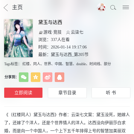
主页
黛玉与达西
游戏·竞技
云柒七
浏览：
337
人在看
时间：2026-01-14 19:17:06
最新：
黛玉与达西_第205节
Tags标签
：
红楼
、
同人
、
世界
、
中国
、
智慧
、
double
、
时间线
、
部分
分享到：
立即阅读
章节目录
听 书
《（红楼同人）黛玉与达西》作者：云柒七文案：黛玉没死，她嫁人
了，还嫁了个洋人，还是个世界情人的洋人。达西没向伊丽莎白求
婚，而是向一个中国人，一个上下五千年排得上号的智慧加美丽双