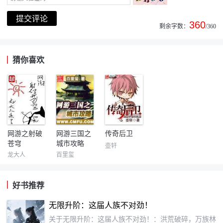
360
剩余字数：
/360
猜你喜欢
网游之射破
网游三国之
传奇后卫
苍穹
城市攻略
壶轩
龙大人
百里玺
好书推荐
无限升阶：这届人族不对劲！
关于无限升阶：这届人族不对劲！：洪荒破碎，万族林