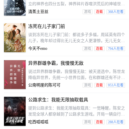
立的神界也四分五裂，神界碎片吞噬洪荒后的神墟世界
悄然诞生。地球人族，作为洪荒世界最后的火种，全员
清蒸土豆丝
游戏
连载
368人在看
进入游戏世界！陆尘觉醒特殊天赋——超凡感知！更能
消耗玄黄点，无限升阶所有技能！凭借无限升阶的能
冻死在儿子家门前
力，陆尘在神墟中带领普通人族逆袭崛起，对抗诸天万
族！与此同时，地球灵气复苏，洪荒大佬传承现世，盘
谈到冻死在儿子家门前：都说多子多福，周延英有四个
古、女娲、罗睺…那些洪荒传说中的至强传承，正在觉
儿子，晚年却过得比无儿无女之人更凄惨。无儿无女
醒！人族人人如龙，也都“挂逼”！杀怪获取寿命、功法
的，是五保户，有国家养，死后上也人帮着入土。她儿
今天不emo
游戏
连载
794人在看
孙满堂，却活生生冻死在儿子家门前，还落得个无人收
尸的下场……
异界群雄争霸，我慢慢无敌
说过异界群雄争霸，我慢慢无敌：被天道选中，陈世龙
降临异世界，先统一小世界位面，在和群雄还有不计其
数玩家一起争霸天下，招募武将和名臣征战四方
公南明崖的陈可可
游戏
连载
953人在看
公路求生：我能无限抽取载具
提到公路求生：我能无限抽取载具：一觉睡醒，陈安之
发现全球人都穿越到了公路求生游戏。开局一辆自行
车，不断同步升级。陈安之恰好觉醒了“我全都要”系
吃西呱呱呱
游戏
连载
288人在看
统！资源，食品，同步升级图纸，拿来吧你！当别人在