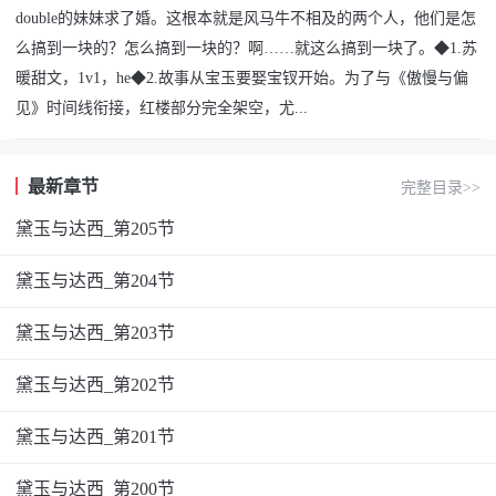
double的妹妹求了婚。这根本就是风马牛不相及的两个人，他们是怎
么搞到一块的？怎么搞到一块的？啊……就这么搞到一块了。◆1.苏
暖甜文，1v1，he◆2.故事从宝玉要娶宝钗开始。为了与《傲慢与偏
见》时间线衔接，红楼部分完全架空，尤...
最新章节
完整目录>>
黛玉与达西_第205节
黛玉与达西_第204节
黛玉与达西_第203节
黛玉与达西_第202节
黛玉与达西_第201节
黛玉与达西_第200节