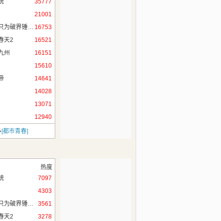
统
35777
当首相。秦守业：
达咩！
21001
无限穿越，只为破界锤作者！
16753
春天2
16521
九州
16151
15610
帝
14641
14028
13071
12940
多
[都市青春]
热度
统
7097
4303
无限穿越，只为破界锤作者！
3561
春天2
3278