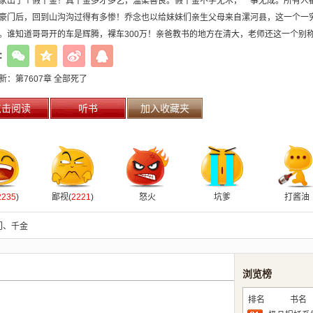
家出了个假千金！真千金多才多艺，温柔善良。假千金不学无术，一事无成。所有人
豪门后，回到山沟沟过得有多惨！乔念也以给妹妹们亲生父母来自漯河县，这一个一
。谁知道哥哥开的车是辉腾，裸车300万！亲爸教书的地方在清大，老师还这一个别
渣们一家跪舔的顶级大佬对着她爷爷点头哈腰…乔念：？和说合适不一样！脱离一群
：
新：
第7607章 全部死了
点击阅读
听书
加入收藏夹
2235
)
鄙视(
2221
)
怒火
坑爹
打酱油
门
、
千金
浏览榜
排名
书名