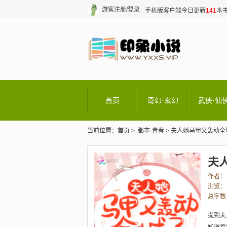
游客
注册/登录
手机版
客户端
今日更新
141
本书
首页
奇幻·玄幻
武侠·仙
当前位置：
首页
>
都市·青春
>
夫人她马甲又轰动全
夫
作者：
浏览：
总字数
提到夫