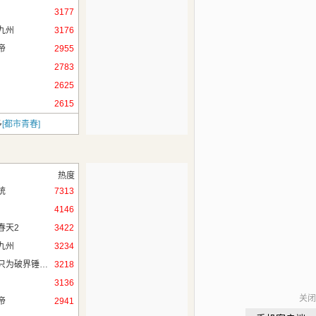
3177
九州
3176
帝
2955
2783
2625
2615
多
[都市青春]
热度
统
7313
4146
春天2
3422
九州
3234
无限穿越，只为破界锤作者！
3218
3136
关闭
帝
2941