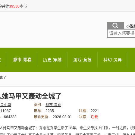
/共计
39530
本书
小说
侠
都市·青春
历史·穿越
游戏·竞技
科幻·灵异
城了
人她马甲又轰动全城了
灵小哥
类别：
都市·青春
11087
推荐：
2235
吐槽：
2221
：
664388
最新更新：
2026-08-01
状态：
连载
10:44:11
人她马甲又轰动全城了：乔念在乔家生活了18年，亲生父母找上门来，一时之间，绕