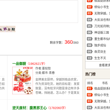
极品捉妖系
修仙小书生
大反派也有
刀光如月映
神话版三国
重生都市仙
360
剩余字数：
/360
独步成仙
吞灵剑主
生生不灭
一品御厨
（1962621字）
查看更
作者:
墨轻愁
分类:
都市·青春
热门榜
？且
金牌美女厨师，穿越到极品农家，
排名
书名
方如
作为资深吃货，她的目标是：发家
为共
致富，没有蛀牙问题是身边有许多
极品捉妖系
苍蝇，挡她道，怎么办？于是某女
修仙小书生
身边，多了两个免费保镖。脸盲小
侯爷，你专门帮我打苍蝇，那个脸
黑黑的帅哥，说你呢，麻烦你帮我
逆天废材：腹黑邪王心
大反派也有
（1782060字）