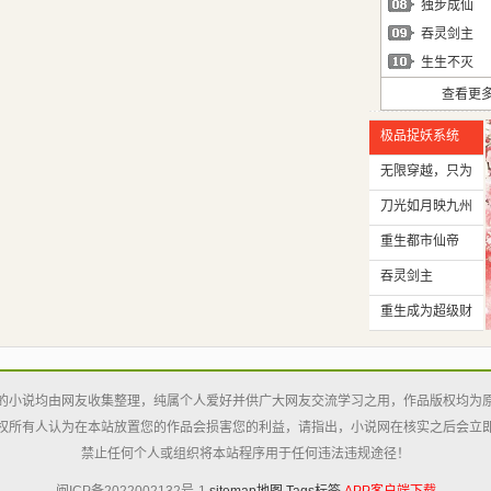
独步成仙
吞灵剑主
生生不灭
查看更
极品捉妖系统
无限穿越，只为
破界锤作者！
刀光如月映九州
重生都市仙帝
吞灵剑主
重生成为超级财
阀
的小说均由网友收集整理，纯属个人爱好并供广大网友交流学习之用，作品版权均为
权所有人认为在本站放置您的作品会损害您的利益，请指出，小说网在核实之后会立
禁止任何个人或组织将本站程序用于任何违法违规途径！