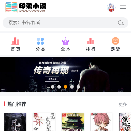
首 页
分 类
全 本
排 行
足 迹
热门推荐
更多