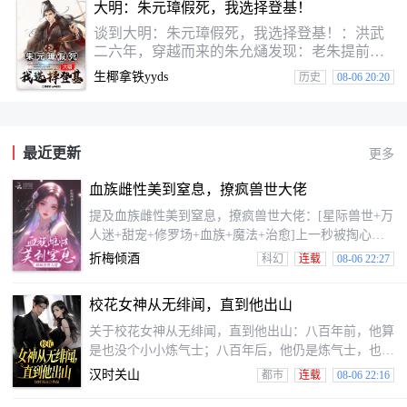
大明：朱元璋假死，我选择登基！
高衙内笑看自己风起云涌。他不爱江山爱美
人，携众多娇妻美妾恣意在北宋末年。只不过
谈到大明：朱元璋假死，我选择登基！：洪武
金兵南下后烧杀抢夺，奸淫掳掠，无恶不作，
二六年，穿越而来的朱允熥发现：老朱提前嘎
导致生灵涂炭，他感觉还坐的住吗？
了？也好，这张龙椅给朱允炆坐也就浪费，你
生椰拿铁yyds
历史
08-06 20:20
说我来！已是，朱允熥却不知道。朱元璋觉着
是为了考验朱允炆而假死。“啥？朱允熥登基
了！？？”“还想削藩？来人……等等，咱再听
听他说干嘛说！”“咱禁海他却要出海？来
最近更新
更多
啊……不儿，海外好东西恁多？？”“……”等着
等着，朱元璋有点都没再等了。早朝，看到
血族雌性美到窒息，撩疯兽世大佬
「死而复生」的朱元璋坐在龙椅上，朱允熥一
脸懵逼，复而嘴角噙起一抹淡笑：“皇
提及血族雌性美到窒息，撩疯兽世大佬：[星际兽世+万
人迷+甜宠+修罗场+血族+魔法+治愈]上一秒被掏心的
克洛蒂丝，只会令闭了下眼睛，就穿越到了满是兽人的
折梅倾酒
科幻
连载
08-06 22:27
星际世界。克洛蒂丝摩拳擦掌，准备探索以前新奇的世
界，结果发现我们的穿到了处于三不管地带的流浪星。
校花女神从无绯闻，直到他出山
克洛蒂丝：也行吧，既来之则安之。精神力崩溃严重，
无法治愈的兽人？克洛蒂丝直接他也的治愈术：我来。
关于校花女神从无绯闻，直到他出山：八百年前，他算
一群忠心耿耿的兽人军队get！混乱贫穷的流浪星？克
是也没个小小炼气士；八百年后，他仍是炼气士，也没
洛蒂丝魔法武力齐上：以前是我的了。贫穷但资源丰富
已炼气三千层。为了修炼，他从深山走出，本想低调在
汉时关山
都市
连载
08-06 22:16
的
校园潜修，奈何实力不允许。就连从无绯闻的校花女