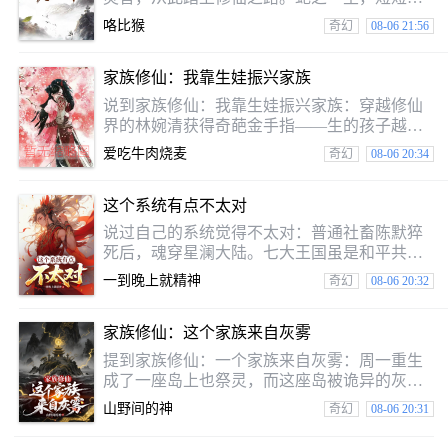
载，不畏岁月，只争朝夕。就是别人老蛇成仙
咯比猴
奇幻
08-06 21:56
的故事。————玄幻版简介：蛇化龙，须历
经九变，一变一生死。老蛇小意外吞噬仙人，
家族修仙：我靠生娃振兴家族
获真龙九变之法，以鳞为始，从此踏上化龙登
仙之路。
说到家族修仙：我靠生娃振兴家族：穿越修仙
界的林婉清获得奇葩金手指——生的孩子越
强，他的修为越高。她精心谋划最优基因组
爱吃牛肉烧麦
奇幻
08-06 20:34
合，生下混沌道体、先天剑尊、丹青圣体...当
上界仙人前来收割气运时，她身后九个孩子同
这个系统有点不太对
时亮出本命神通：“听说只要你在欺负我娘？”
说过自己的系统觉得不太对：普通社畜陈默猝
死后，魂穿星澜大陆。七大王国虽是和平共
处，可以背地里暗流汹涌。穿越后可以是最底
一到晚上就精神
奇幻
08-06 20:32
层并没有类士兵，而且好歹是穿越者，穿越者
的标配——系统。不对啊，其实我的系统好吧
家族修仙：这个家族来自灰雾
什么和然而的不一样？
提到家族修仙：一个家族来自灰雾：周一重生
成了一座岛上也祭灵，而这座岛被诡异的灰雾
所环绕。像一个孤岛，在灰雾中有成千上万
山野间的神
奇幻
08-06 20:31
座。每当月圆之夜，部分灰雾散去之时，每座
岛屿附近，会出现另一座陌生的岛屿。当心，