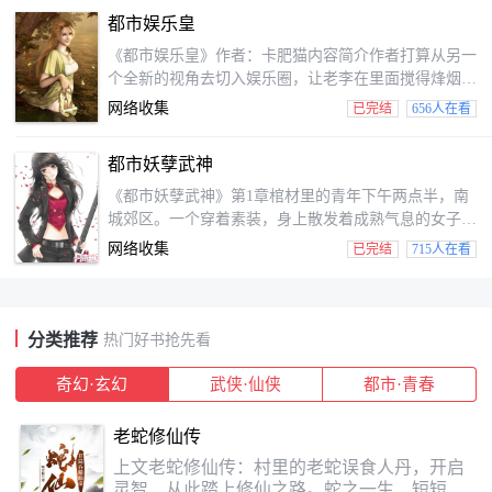
又笑了，知道我姐姐是谁么？知道我老丈人是谁么？你
都市娱乐皇
又知道我是谁么？你女朋友很漂亮？别逗了，真不想打
击你，你知道什么是美女么？看看我身边这些女人吧！
《都市娱乐皇》作者：卡肥猫内容简介作者打算从另一
你还会捡漏？用得着这么麻烦么？我就算是地上随便捡
个全新的视角去切入娱乐圈，让老李在里面搅得烽烟四
块石头，都能卖上十...
起，鸡飞狗跳。华语娱乐文，让我们从心出发，打造娱
网络收集
已完结
656人在看
乐圈最好玩的风暴！！“全球极限冒险家？娱乐圈最不
靠谱的偶像？”请问，你们是在说我吗？哇噢，明星、
都市妖孽武神
模特、警花、萝莉、御姐，虽然不是我们的菜，但是我
们爱！！君临娱乐，我们不但要打破规则，更要创造规
《都市妖孽武神》第1章棺材里的青年下午两点半，南
则！第一章网络水军“作业的负担真的很令人困扰，
城郊区。一个穿着素装，身上散发着成熟气息的女子蹲
亲，你有想减轻负担...
在一座坟墓面前，正在烧着纸钱。当最后一叠纸钱烧掉
网络收集
已完结
715人在看
后，女子站起身，看着墓碑上面的那一张照片，轻声的
喃喃道：“十年了，不知不觉间，你已经走了十年了。
你曾说过，当我站在山巅之时，有你陪在我的身边。可
我现在已经站在了山巅，而你却长眠在了地下，你失约
分类推荐
热门好书抢先看
了”喃喃到最后，女子的脸上带着一丝哀伤。她木愣愣
的在坟墓面前站了十...
奇幻·玄幻
武侠·仙侠
都市·青春
老蛇修仙传
上文老蛇修仙传：村里的老蛇误食人丹，开启
灵智，从此踏上修仙之路。蛇之一生，短短十