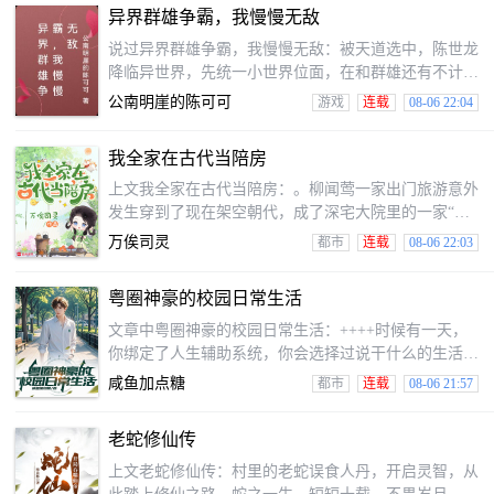
神，也因别人到来而打破。“校花女神我们的别这一
异界群雄争霸，我慢慢无敌
个，我觉得只想安静修炼啊！”——陆长生
说过异界群雄争霸，我慢慢无敌：被天道选中，陈世龙
降临异世界，先统一小世界位面，在和群雄还有不计其
数玩家一起争霸天下，招募武将和名臣征战四方
公南明崖的陈可可
游戏
连载
08-06 22:04
我全家在古代当陪房
上文我全家在古代当陪房：。柳闻莺一家出门旅游意外
发生穿到了现在架空朝代，成了深宅大院里的一家“不
起眼”的陪房。往好处想：一辈子工作稳定，包吃包
万俟司灵
都市
连载
08-06 22:03
住。往坏了说：你全家另一个世世代代都在下人。对
此，柳闻莺发出某位“前辈”的“至理名言”：当陪房是也
粤圈神豪的校园日常生活
没可惜当陪房的，这辈子也没可惜当陪房的！可惜了，
素未谋面那可惜去世的太大伯为自己一家早已铺好了道
文章中粤圈神豪的校园日常生活：++++时候有一天，
路，再过几年她们全家就或者脱离奴籍，开始崭新灿烂
你绑定了人生辅助系统，你会选择过说干什么的生活？
自己的生~或者这几年——柳闻莺一家表示：好好干
时候你的系统不够智能，如果我在对话功能，任由你发
咸鱼加点糖
都市
连载
08-06 21:57
活，好好赚大钱
挥，你喜欢吗？开局别人的亿，人生如游戏。香车美女
不少，生活如果我在烦恼。兰博基尼地狱猫，系统库库
老蛇修仙传
往外掏。生怕宿主不要，任务还没做，奖励先送到。
上文老蛇修仙传：村里的老蛇误食人丹，开启灵智，从