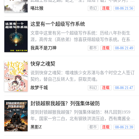
此踏上修仙之路。蛇之一生，短短十载，不畏岁月，只
争朝夕。就是别人老蛇成仙的故事。————玄幻版简
咯比猴
奇幻
连载
08-06 21:56
介：蛇化龙，须历经九变，一变一生死。老蛇小意外吞
噬仙人，获真龙九变之法，以鳞为始，从此踏上化龙登
这里有一个超级写作系统
仙之路。
文章中这里有另一个超级写作系统：历经八年扑街生
涯，高传龙（高依弟）惊喜获得超级写作系统。在系统
的助力下，他逐步崛起，小说爆红，更创立筑梦小说
我真不是刀神
都市
连载
08-06 21:49
网，终成网文界传奇！
快穿之魂契
说到快穿之魂契：噬魂族少女苏湛与各个时空之人签订
契约，替自己反转人生，获取灵魂。
故梦千城
科幻
连载
08-06 21:47
封锁越狠我越强？列强集体破防
提到封锁越狠我越强？列强集体破防：林凡回到1959
年，国家一穷二白，北有钢铁洪流压迫，西有鹰酱全面
封锁，开局即是地狱模式。幸得激活科技推演系统，助
黑影Z
都市
连载
08-06 21:39
国家打造最强工业，在两极争霸之下偷偷发育。直到有
一天，国力曝光，举世震惊，两极被迫联合！对此，林