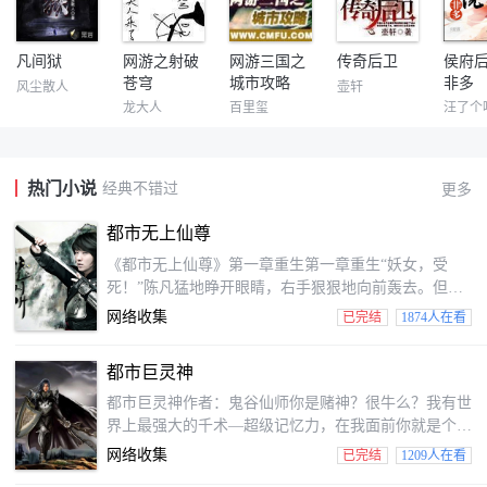
凡间狱
网游之射破
网游三国之
传奇后卫
侯府
苍穹
城市攻略
非多
风尘散人
壶轩
龙大人
百里玺
汪了个
热门小说
经典不错过
更多
都市无上仙尊
《都市无上仙尊》第一章重生第一章重生“妖女，受
死！”陈凡猛地睁开眼睛，右手狠狠地向前轰去。但接
着，他便愣住了。只见眼前是一个穿着黑色流苏裙的美
网络收集
已完结
1874人在看
女，肌肤雪白，绝美的脸庞没有一丝瑕疵，琉璃般的眸
子闪烁着明亮的光泽。“陈凡，你要造反是吧？”秦雨娆
都市巨灵神
狠狠咬着牙，森然说道，这个陈凡，上课睡觉，反了他
了！看着秦雨娆那愤怒的神情，陈凡带着一丝茫然地向
都市巨灵神作者：鬼谷仙师你是赌神？很牛么？我有世
四周看去，只见这里乃是一个陌生的课堂，此时，一众
界上最强大的千术—超级记忆力，在我面前你就是个
学生正带着震惊之...
渣。你是象人族第一高手？家伙事巨大到无人能比？我
网络收集
已完结
1209人在看
笑了，你居然和巨人比家伙事。你是家里有权有势？我