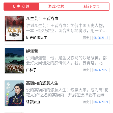
两座岛屿相接之时，对面岛屿生活的……或许
历史·穿越
游戏·竞技
科幻·灵异
别人是一个人类。（诡异中级别分为玄清，玄
浊，玄冥）又名（本书世界观会慢慢展开）
众生芸：王者浴血
讲到众生芸：王者浴血：笑侃中国历史人物，
一本正经地架空，切合实际地魔改，用一个个
简短别人物故事，探讨偶发性事件中的某些客
历史的搬运工
历史
08-06 21:17
观规律，博君一笑！
醉连营
讲到醉连营：他，是金戈铁马的沙场战神，都
会灯火阑珊处的痴情词人。我，苏青珞，北地
遗孤，一手金针能救人，亦能杀人。「醉里挑
广林子
历史
08-06 20:59
灯看剑，梦回吹角连营。」那年雪夜，他单骑
追叛徒，五十人破敌五千，剑锋所指，血染征
高衙内的恣意人生
袍。你说他怀中放下茉莉绣囊：“活着进去，带
我看临安灯市。”「蓦然回首，那人却在，灯火
说的高衙内的恣意人生：魂穿大宋，成为有“花
阑珊处。」乱世浮沉，他从山东义军到江南虎
花太岁”之名的高衙内，开局在选择要不要绿了
将，你说废墟行医，在敌营周旋。当金国铁骑
林冲时，他只考虑了两秒钟，林冲只不过值得
轻弹染血
历史
08-06 20:21
南下，临安朝堂暗箭袭来，他横剑瞬间：“这江
敬佩，可林娘子也太美了！宋江带梁山上也好
山，我
汉打家劫舍；岳飞带历史上也英雄保家卫国。