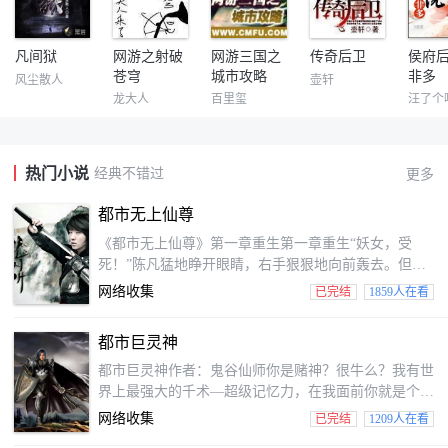
凡间狱
网游之射破
网游三国之
传奇后卫
侯府
苍穹
城市攻略
非多
风尘散人
壶轩
龙大人
百里玺
汪了个
热门小说
经典不错过
更多
都市无上仙尊
《都市无上仙尊》第一章重生第一章重生“妖女，受
死！”陈凡猛地睁开眼睛，右手狠狠地向前轰去。但接
着，他便愣住了。只见眼前是一个穿着黑色流苏裙的美
网络收集
已完结
1859人在看
女，肌肤雪白，绝美的脸庞没有一丝瑕疵，琉璃般的眸
子闪烁着明亮的光泽。“陈凡，你要造反是吧？”秦雨娆
都市巨灵神
狠狠咬着牙，森然说道，这个陈凡，上课睡觉，反了他
了！看着秦雨娆那愤怒的神情，陈凡带着一丝茫然地向
都市巨灵神作者：鬼谷仙师你是赌神？很牛么？我有世
四周看去，只见这里乃是一个陌生的课堂，此时，一众
界上最强大的千术—超级记忆力，在我面前你就是个
学生正带着震惊之...
渣。你是象人族第一高手？家伙事巨大到无人能比？我
网络收集
已完结
1209人在看
笑了，你居然和巨人比家伙事。你是家里有权有势？我